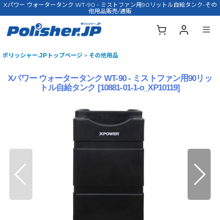
Xパワー ウォータータンク WT-90 - ミストファン用90リットル自給タンク-その
他用品販売/通販
ポリッシャー.JPトップページ
>
その他用品
Xパワー ウォータータンク WT-90 - ミストファン用90リッ
トル自給タンク
[
10881-01-1-o_XP10119
]