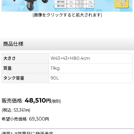
(画像をクリックすると拡大されます)
商品仕様
大きさ
W43×43×H80.4cm
質量
11kg
タンク容量
90L
48,510
販売価格
:
円
(税別)
(
税込
:
53,361
)
円
69,300
希望小売価格
:
円
通常1-7営業日に発送予定