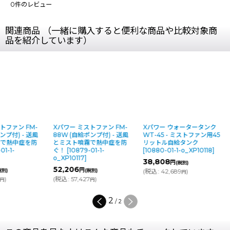
0
件のレビュー
関連商品 （一緒に購入すると便利な商品や比較対象商
品を紹介しています）
トファン FM-
Xパワー ミストファン FM-
Xパワー ウォータータンク
ンプ付) - 送風
88W (自給ポンプ付) - 送風
WT-45 - ミストファン用45
霧で熱中症を防
とミスト噴霧で熱中症を防
リットル自給タンク
01-1-
ぐ！
[
10879-01-1-
[
10880-01-1-o_XP10118
]
o_XP10117
]
38,808
円
(税別)
52,206
円
税別)
(税別)
(
税込
:
42,689
)
円
)
(
税込
:
57,427
)
円
円
2
/
2