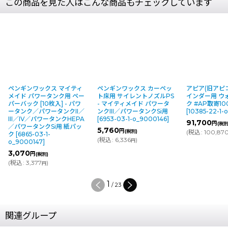
この商品を見た人はこんな商品もチェックしています
ペンギンワックス マイティ
ペンギンワックス カーペッ
アピア(旧アピコ
メイド パワータンク用 ペー
ト床用 サイレントノズルPS
インダー用 ウ
パーバック [10枚入] - パワ
- マイティメイド パワータ
ク #AP取寄100
ータンク／パワータンクII／
ンクIII／パワータンクSi用
[
10385-22-1-o
III／IV／パワータンクHEPA
[
6953-03-1-o_9000146
]
91,700
円
(税別)
／パワータンクSi用 紙パッ
5,760
円
(税別)
(
税込
:
100,870
ク
[
6865-03-1-
(
税込
:
6,336
)
円
o_9000147
]
3,070
円
(税別)
(
税込
:
3,377
)
円
2
/
23
関連グループ