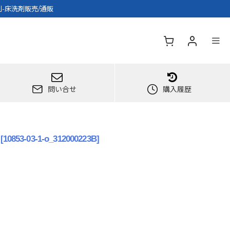
剤-床洗剤販売/通販
問い合せ
購入履歴
[
10853-03-1-o_312000223B
]