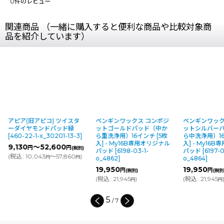
0
件のレビュー
関連商品 （一緒に購入すると便利な商品や比較対象商
品を紹介しています）
アピア(旧アピコ) ツイスタ
ペンギンワックス コンポジ
ペンギンワック
ーダイヤモンドパッド緑
ットゴールドパッド（中か
ットシルバー
[
460-22-1-x_30201-13-3
]
ら重洗浄用）16インチ [5枚
ら中洗浄用）16
入] - My16B専用オリジナル
入] - My16
9,130
～52,600
円
円
(税別)
パッド
[
6198-03-1-
パッド
[
6197-0
(
税込
:
10,043
～57,860
)
円
円
o_4862
]
o_4864
]
19,950
19,950
円
円
(税別)
(税別
(
税込
:
21,945
)
(
税込
:
21,945
円
円
5
/
7