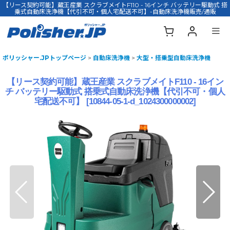
【リース契約可能】蔵王産業 スクラブメイトF110 - 16インチ バッテリー駆動式 搭
乗式自動床洗浄機【代引不可・個人宅配送不可】-自動床洗浄機販売/通販
ポリッシャー.JPトップページ
>
自動床洗浄機
>
大型・搭乗型自動床洗浄機
【リース契約可能】蔵王産業 スクラブメイトF110 - 16イン
チ バッテリー駆動式 搭乗式自動床洗浄機【代引不可・個人
宅配送不可】
[
10844-05-1-d_1024300000002
]