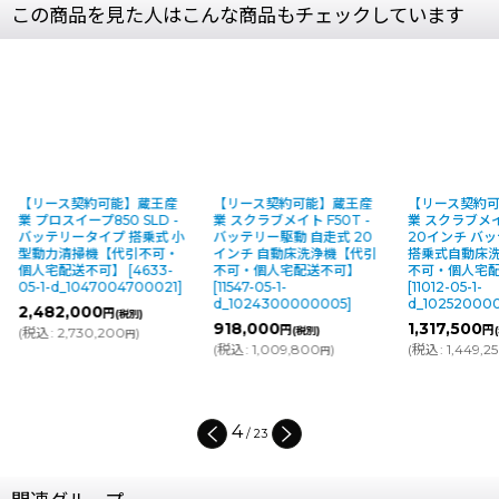
この商品を見た人はこんな商品もチェックしています
【リース契約可能】蔵王産
【リース契約可能】蔵王産
【リース契約
業 プロスイープ850 SLD -
業 スクラブメイト F50T -
業 スクラブメイ
バッテリータイプ 搭乗式 小
バッテリー駆動 自走式 20
20インチ バ
型動力清掃機【代引不可・
インチ 自動床洗浄機【代引
搭乗式自動床
個人宅配送不可】
[
4633-
不可・個人宅配送不可】
不可・個人宅
05-1-d_1047004700021
]
[
11547-05-1-
[
11012-05-1-
d_1024300000005
]
d_10252000
2,482,000
円
(税別)
918,000
1,317,500
円
円
(
税込
:
2,730,200
)
(税別)
円
(
税込
:
1,009,800
)
(
税込
:
1,449,2
円
4
/
23