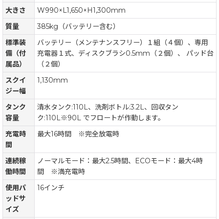
大きさ
W990×L1,650×H1,300mm
質量
385kg（バッテリー含む）
標準装
バッテリー（メンテナンスフリー）１組（４個）、専用
備（付
充電器１式、ディスクブラシ0.5mm（２個）、 パッド台
属品）
（２個）
スクイ
1,130mm
ジー幅
タンク
清水タンク:110L、洗剤ボトル:3.2L、回収タン
容量
ク:110L※90L でフロートが作動します。
充電時
最大16時間 ※完全放電時
間
連続稼
ノーマルモード：最大2.5時間、ECOモード：最大4時
働時間
間 ※満充電時
使用パ
16インチ
ッドサ
イズ