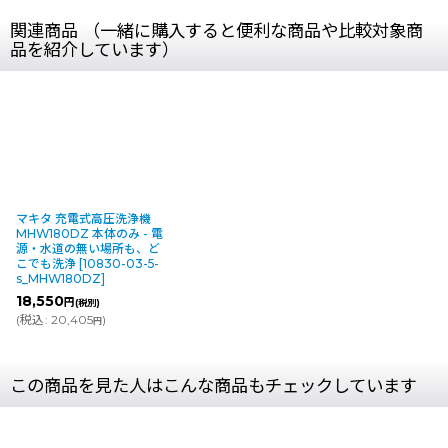
関連商品 （一緒に購入すると便利な商品や比較対象商
品を紹介しています）
マキタ 充電式高圧洗浄機
MHW180DZ 本体のみ - 電
源・水道の無い場所も、ど
こでも洗浄
[
10830-03-5-
s_MHW180DZ
]
18,550
円
(税別)
(
税込
:
20,405
)
円
この商品を見た人はこんな商品もチェックしています