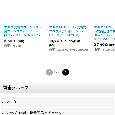
マキタ 充電式ファンベスト
マキタ MUB187D - 充電式
マキタ MHW08
用ファンユニットセット
ブロワ集じん機
[
10632-
ド式高圧洗浄機
[
10322-03-1-o_A-72132
]
03-1-o_MUB187DZ
]
[
10436-03-1-
o_MHW080
5,650
18,700
～35,800
円
円
円
(税別)
27,400
円
(
税込
:
6,215
)
(税
(税別)
円
(
税込
:
20,570
～39,380
)
(
税込
:
30,140
円
円
1
/
23
関連グループ
マキタ
New Arrival！新着商品をチェック！