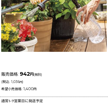
942
販売価格
:
円
(税別)
(
税込
:
1,036
)
円
1,400
希望小売価格
:
円
通常1-7営業日に発送予定