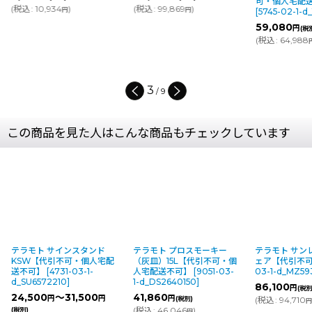
可・個人宅配
(
税込
:
10,934
)
(
税込
:
99,869
)
円
円
[
5745-02-1-d_
59,080
円
(税
(
税込
:
64,988
3
/
9
この商品を見た人はこんな商品もチェックしています
テラモト サインスタンド
テラモト プロスモーキー
テラモト サン
KSW【代引不可・個人宅配
（灰皿）15L【代引不可・個
ェア【代引不
送不可】
[
4731-03-1-
人宅配送不可】
[
9051-03-
03-1-d_MZ59
d_SU6572210
]
1-d_DS2640150
]
86,100
円
(税別
24,500
～31,500
41,860
円
円
円
(税別)
(
税込
:
94,710
(
税込
:
46,046
)
(税別)
円