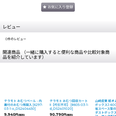
お気に入り登録
レビュー
0
件のレビュー
関連商品 （一緒に購入すると便利な商品や比較対象商
品を紹介しています）
テラモト おむつペール - 内
テラモト おむつ回収カート
山崎産業 紙オ
蓋付のおむつ用屑入
[
6297-
II【代引不可】
[
8605-03-1-
ボックスJ-600
03-1-o_DS2404450
]
d_DS2401020
]
省スペース型
ダストボック
9,940
90,790
円
円
(税別)
(税別)