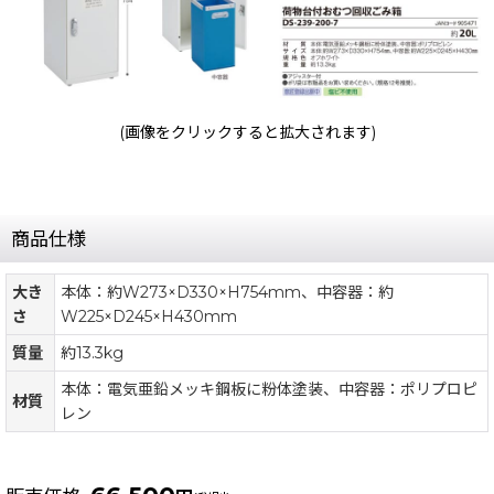
(画像をクリックすると拡大されます)
商品仕様
大き
本体：約W273×D330×H754mm、中容器：約
さ
W225×D245×H430mm
質量
約13.3kg
本体：電気亜鉛メッキ鋼板に粉体塗装、中容器：ポリプロピ
材質
レン