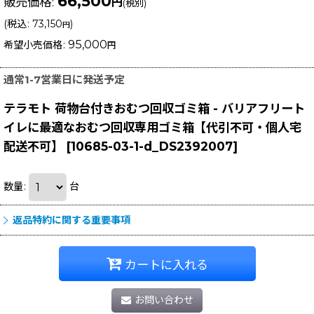
66,500
販売価格
:
円
(税別)
(
税込
:
73,150
)
円
95,000
希望小売価格
:
円
通常1-7営業日に発送予定
テラモト 荷物台付きおむつ回収ゴミ箱 - バリアフリート
イレに最適なおむつ回収専用ゴミ箱【代引不可・個人宅
配送不可】
[
10685-03-1-d_DS2392007
]
数量
:
台
返品特約に関する重要事項
カートに入れる
お問い合わせ