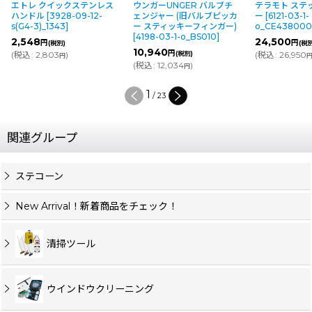
エトレ クイックステンレス
ウンガーUNGER バルブチ
テラモト ステ
ハンドル
[
3928-09-12-
ェンジャー (旧バルブピッカ
ー
[
6121-03-1-
s(G4-3)_1343
]
ー スティッキーフィンガー)
o_CE43800
[
4198-03-1-o_BS010
]
2,548
24,500
円
円
(税別)
(税
10,940
円
(
税込
:
2,803
)
(税別)
(
税込
:
26,950
円
(
税込
:
12,034
)
円
1
/
23
関連グループ
ステコーン
New Arrival！新着商品をチェック！
清掃ツール
ウインドウクリーニング