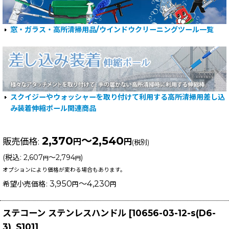
窓・ガラス・高所清掃用品/ウインドウクリーニングツール一覧
スクイジーやウォッシャーを取り付けて利用する高所清掃用差し込
み装着伸縮ポール関連商品
2,370
～2,540
販売価格
:
円
円
(税別)
(
税込
:
2,607
～2,794
)
円
円
オプションにより価格が変わる場合もあります。
3,950
～4,230
希望小売価格
:
円
円
ステコーン ステンレスハンドル
[
10656-03-12-s(D6-
3)_S101
]