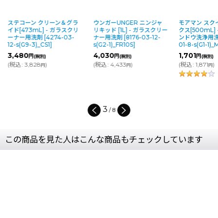
ステコーン クリーン＆グラ
ウンガーUNGER ニンジャ
モアマン スク
イド[473mL] - ガラスクリ
リキッド [1L] - ガラスクリー
クス[500mL]
ーナー用洗剤
[
4274-03-
ナー用洗剤
[
8176-03-12-
ンドウ洗浄用
12-s(G9-3)_CS1
]
s(G2-1)_FR10S
]
01-8-s(G1-1)_
3,480
4,030
1,701
円
円
円
(税別)
(税別)
(税別)
(
税込
:
3,828
)
(
税込
:
4,433
)
(
税込
:
1,871
)
円
円
円
3
/
8
この商品を見た人はこんな商品もチェックしています