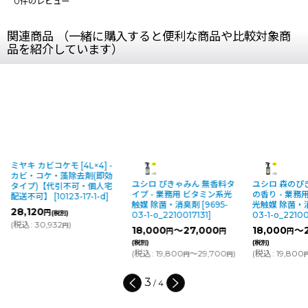
0
件のレビュー
関連商品 （一緒に購入すると便利な商品や比較対象商
品を紹介しています）
ミヤキ カビコケモ [4L×4] -
カビ・コケ・藻除去剤(即効
ユシロ ぴきゃみん 無香料タ
ユシロ 森のぴ
タイプ)【代引不可・個人宅
イプ - 業務用 ビタミン系光
の香り - 業務
配送不可】
[
10123-17-1-d
]
触媒 除菌・消臭剤
[
9695-
光触媒 除菌・
28,120
円
(税別)
03-1-o_2210017131
]
03-1-o_22100
(
税込
:
30,932
)
円
18,000
～27,000
18,000
～2
円
円
円
(税別)
(税別)
(
税込
:
19,800
～29,700
)
(
税込
:
19,800
円
円
3
/
4