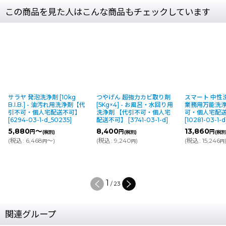
この商品を見た人はこんな商品もチェックしています
サラヤ 発泡洗浄剤 [10kg
つやげん 超強力カビ取り剤
スマート 中性洗浄
B.I.B.] - 油汚れ用洗浄剤【代
[5Kg×4] - お風呂・水回り用
業務用万能洗
引不可・個人宅配送不可】
洗浄剤 【代引不可・個人宅
可・個人宅配
[
6294-03-1-d_50235
]
配送不可】
[
3741-03-1-d
]
[
10281-03-1-d
5,880
～
8,400
13,860
円
円
円
(税別)
(税別)
(税別
(
税込
:
6,468
～
)
(
税込
:
9,240
)
(
税込
:
15,246
円
円
円
1
/
23
関連グループ