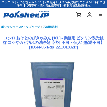
ユシロ おそとのぴきゃみん [18L] - 業務用 ビタミン系光触媒 コケやカビ汚れの洗
浄剤【代引不可・個人宅配送不可】-石材用洗剤販売/通販
ポリッシャー.JPトップページ
>
石材用洗剤
ユシロ おそとのぴきゃみん [18L] - 業務用 ビタミン系光触
媒 コケやカビ汚れの洗浄剤【代引不可・個人宅配送不可】
[
10644-03-1-dp_2210018021*
]