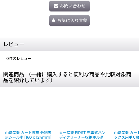
お問い合わせ
お気に入り登録
レビュー
0
件のレビュー
関連商品 （一緒に購入すると便利な商品や比較対象商
品を紹介しています）
山崎産業 カート専用 分別表
大一産業 FIRST 充電式ハン
山崎産業 カー
示シール小 [160 x 124mm]
ディクリーナー収納ホルダ
ックス用ポリ袋 