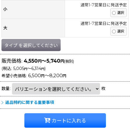
通常1-7営業日に発送予定
小
通常1-7営業日に発送予定
大
タイプ
を選択してください
販売価格
:
4,550
～5,740
円
円
(税別)
(
税込
:
5,005
～6,314
)
円
円
6,500
～8,200
希望小売価格
:
円
円
数量
:
枚
返品特約に関する重要事項
カートに入れる