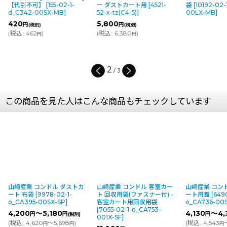
【代引不可】
[
155-02-1-
ー ダストカート用
[
4521-
袋
[
10192-02-
d_C342-00SX-MB
]
52-x-tz(C4-5)
]
00LX-MB
]
420
5,800
円
円
(税別)
(税別)
(
税込
:
462
)
(
税込
:
6,380
)
円
円
2
/
3
この商品を見た人はこんな商品もチェックしています
山崎産業 コンドル ダストカ
山崎産業 コンドル 客室カー
山崎産業 コン
ート 布袋
[
9978-02-1-
ト 回収用袋(ファスナー付) -
ート用蓋
[
649
o_CA395-00SX-SP
]
客室カート用回収用袋
o_CA736-00
[
7055-02-1-o_CA753-
4,200
～5,180
4,130
～4,
円
円
円
(税別)
001X-SF
]
(
税込
:
4,620
～5,698
)
(
税込
:
4,543
円
円
円