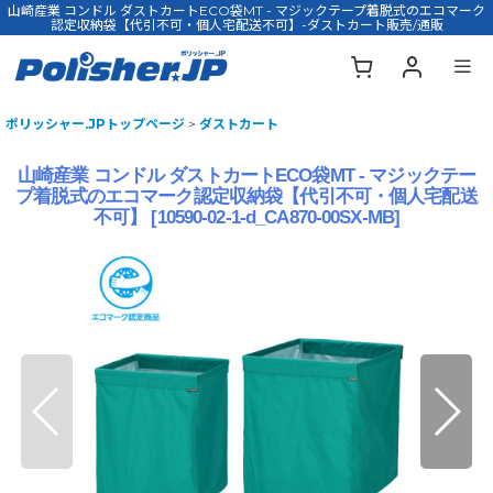
山崎産業 コンドル ダストカートECO袋MT - マジックテープ着脱式のエコマーク
認定収納袋【代引不可・個人宅配送不可】-ダストカート販売/通販
ポリッシャー.JPトップページ
>
ダストカート
山崎産業 コンドル ダストカートECO袋MT - マジックテー
プ着脱式のエコマーク認定収納袋【代引不可・個人宅配送
不可】
[
10590-02-1-d_CA870-00SX-MB
]