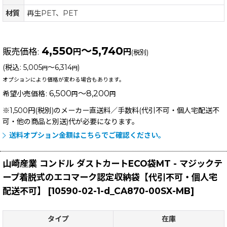
材質
再生PET、PET
4,550
～5,740
販売価格
:
円
円
(税別)
(
税込
:
5,005
～6,314
)
円
円
オプションにより価格が変わる場合もあります。
6,500
～8,200
希望小売価格
:
円
円
※1,500円(税別)のメーカー直送料／手数料(代引不可・個人宅配送不
可・他の商品と別送)
代が必要になります。
送料オプション金額はこちらでご確認ください。
山崎産業 コンドル ダストカートECO袋MT - マジックテ
ープ着脱式のエコマーク認定収納袋【代引不可・個人宅
配送不可】
[
10590-02-1-d_CA870-00SX-MB
]
タイプ
在庫