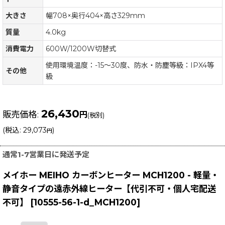
大きさ
幅708×奥行404×高さ329mm
質量
4.0kg
消費電力
600W/1200W切替式
使用環境温度：-15〜30度、防水・防塵等級：IPX4等
その他
級
26,430
販売価格
:
円
(税別)
(
税込
:
29,073
)
円
通常1-7営業日に発送予定
メイホー MEIHO カーボンヒーター MCH1200 - 軽量・
静音タイプの遠赤外線ヒーター【代引不可・個人宅配送
不可】
[
10555-56-1-d_MCH1200
]