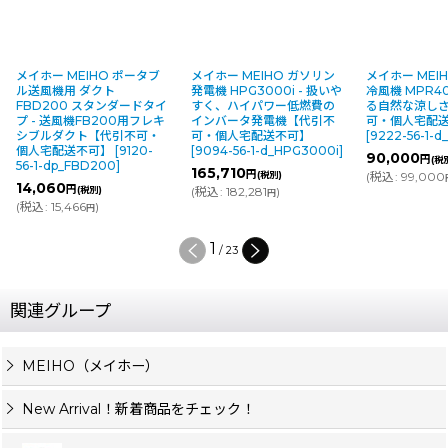
メイホー MEIHO ポータブ
メイホー MEIHO ガソリン
メイホー MEI
ル送風機用 ダクト
発電機 HPG3000i - 扱いや
冷風機 MPR40
FBD200 スタンダードタイ
すく、ハイパワー低燃費の
る自然な涼し
プ - 送風機FB200用フレキ
インバータ発電機【代引不
可・個人宅配
シブルダクト【代引不可・
可・個人宅配送不可】
[
9222-56-1-
個人宅配送不可】
[
9120-
[
9094-56-1-d_HPG3000i
]
90,000
円
(税
56-1-dp_FBD200
]
165,710
円
(税別)
(
税込
:
99,000
14,060
円
(税別)
(
税込
:
182,281
)
円
(
税込
:
15,466
)
円
1
/
23
関連グループ
MEIHO（メイホー）
New Arrival！新着商品をチェック！