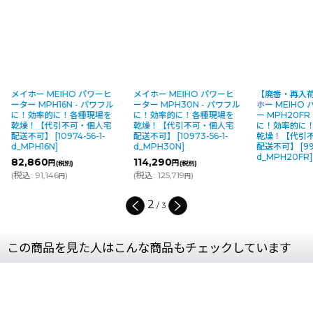
メイホー MEIHO パワーヒ
メイホー MEIHO パワーヒ
【廃番・再入
ーター MPH16N - パワフル
ーター MPH30N - パワフル
ホー MEIHO
に！効率的に！各種現場を
に！効率的に！各種現場を
ー MPH20FR
乾燥！【代引不可・個人宅
乾燥！【代引不可・個人宅
に！効率的に
配送不可】
[
10974-56-1-
配送不可】
[
10973-56-1-
乾燥！【代引
d_MPH16N
]
d_MPH30N
]
配送不可】
[
99
d_MPH20FR
]
82,860
114,290
円
円
(税別)
(税別)
(
税込
:
91,146
)
(
税込
:
125,719
)
円
円
2
/
3
この商品を見た人はこんな商品もチェックしています