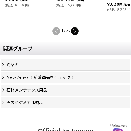
円
円
(税別)
(税別)
7,630
円
:
10,186
)
(
税込
:
117,667
)
(税別)
円
円
(
税込
:
8,393
)
円
2
/
23
関連グループ
ミヤキ
New Arrival！新着商品をチェック！
石材メンテナンス用品
その他ケミカル製品
Official Instagram