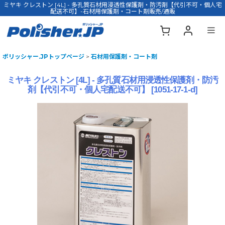
ミヤキ クレストン [4L] - 多孔質石材用浸透性保護剤・防汚剤【代引不可・個人宅
配送不可】-石材用保護剤・コート剤販売/通販
ポリッシャー.JPトップページ
>
石材用保護剤・コート剤
ミヤキ クレストン [4L] - 多孔質石材用浸透性保護剤・防汚
剤【代引不可・個人宅配送不可】
[
1051-17-1-d
]