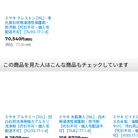
ミヤキ クレストン [16L] - 多
孔質石材用浸透性保護剤・
防汚剤【代引不可・個人宅
配送不可】
[
7490-17-1-d
]
70,540
円
(税別)
(
税込
:
77,594
)
円
この商品を見た人はこんな商品もチェックしています
 アルケミー [10L] - 凹
ミヤキ 木肌美人 [16L] - 白木
ミヤキ ビイドロ [1L] -
材洗浄用強力アルカリ
用浸透性保護剤・防汚剤
スの水垢／油膜／鱗状痕
剤【代引不可・個人宅
【代引不可・個人宅配送不
やけ)／汚れ防止剤／保
不可】
[
9205-17-1-d
]
可】
[
7482-17-1-d
]
【代引不可・個人宅配
可】
[
9195-17-1-d
]
60
106,970