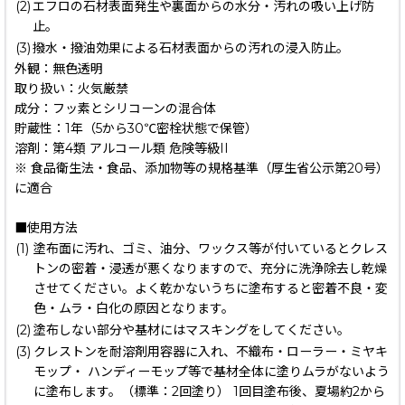
(2)
エフロの石材表面発生や裏面からの水分・汚れの吸い上げ防
止。
(3)
撥水・撥油効果による石材表面からの汚れの浸入防止。
外観：無色透明
取り扱い：火気厳禁
成分：フッ素とシリコーンの混合体
貯蔵性：1年（5から30℃密栓状態で保管）
溶剤：第4類 アルコール類 危険等級II
※ 食品衛生法・食品、添加物等の規格基準（厚生省公示第20号）
に適合
■使用方法
(1)
塗布面に汚れ、ゴミ、油分、ワックス等が付いているとクレス
トンの密着・浸透が悪くなりますので、充分に洗浄除去し乾燥
させてください。よく乾かないうちに塗布すると密着不良・変
色・ムラ・白化の原因となります。
(2)
塗布しない部分や基材にはマスキングをしてください。
(3)
クレストンを耐溶剤用容器に入れ、不織布・ローラー・ミヤキ
モップ・ ハンディーモップ等で基材全体に塗りムラがないよう
に塗布します。（標準：2回塗り） 1回目塗布後、夏場約2から