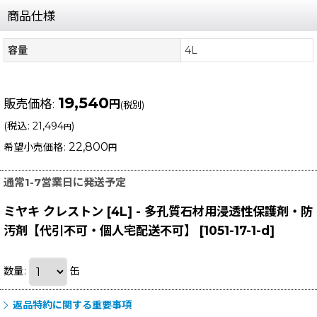
商品仕様
容量
4L
19,540
販売価格
:
円
(税別)
(
税込
:
21,494
)
円
22,800
希望小売価格
:
円
通常1-7営業日に発送予定
ミヤキ クレストン [4L] - 多孔質石材用浸透性保護剤・防
汚剤【代引不可・個人宅配送不可】
[
1051-17-1-d
]
数量
:
缶
返品特約に関する重要事項