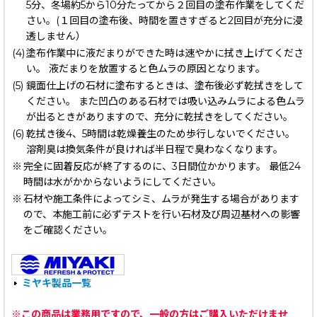
5分、冬場約5から10分たってから２回目の塗布作業をしてくだ
さい。(１回目の塗布後、時間を置きすぎると2回目が充分に浸
透しません）
(4)
塗布作業中に液だまりができた時は速やかに拭き上げてくださ
い。 液だまりを放置すると色ムラの原因となります。
(5)
鏡面仕上げの石材に塗布するときは、塗布後必ず乾拭きをして
ください。 また凹凸のある石材では吸い込みムラによる色ムラ
が出るときがありますので、充分に乾拭きをしてください。
(6)
乾拭き後4、5時間は乾燥養生のため歩行しないでください。
溶剤臭は換気条件が良ければ半日程で臭わなくなります。
※
完全に固着反応が終了するのに、3日間位かかります。 最低24
時間は水がかからないようにしてください。
※
石材や施工条件によってシミ、ムラが発生する場合があります
ので、本施工前に必ずテストを行い石材及び周辺基材への影響
をご確認ください。
ミヤキ製品一覧
※この商品は業務用ですので、一般の方はご購入いただけませ