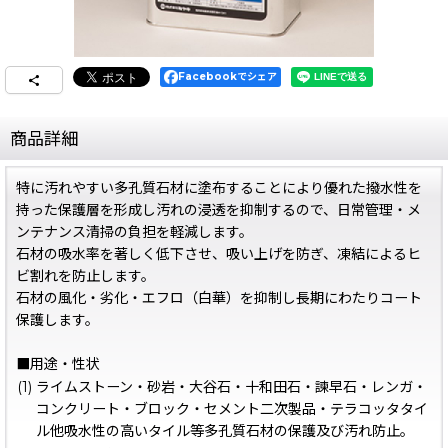
Facebookでシェア
商品詳細
特に汚れやすい多孔質石材に塗布することにより優れた撥水性を
持った保護層を形成し汚れの浸透を抑制するので、日常管理・メ
ンテナンス清掃の負担を軽減します。
石材の吸水率を著しく低下させ、吸い上げを防ぎ、凍結によるヒ
ビ割れを防止します。
石材の風化・劣化・エフロ（白華）を抑制し長期にわたりコート
保護します。
■用途・性状
(1)
ライムストーン・砂岩・大谷石・十和田石・諫早石・レンガ・
コンクリート・ブロック・セメント二次製品・テラコッタタイ
ル他吸水性の高いタイル等多孔質石材の保護及び汚れ防止。