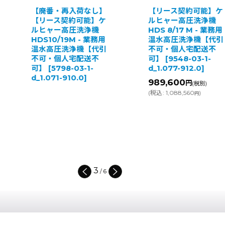
【廃番・再入荷なし】
【リース契約可能】ケ
【リース契約可能】ケ
ルヒャー高圧洗浄機
ルヒャー高圧洗浄機
HDS 8/17 M - 業務用
HDS10/19M - 業務用
温水高圧洗浄機【代引
温水高圧洗浄機【代引
不可・個人宅配送不
不可・個人宅配送不
可】
[
9548-03-1-
可】
[
5798-03-1-
d_1.077-912.0
]
d_1.071-910.0
]
989,600
円
(税別)
(
税込
:
1,088,560
)
円
3
/
6