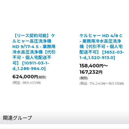
能】ケ
ケルヒャー HD 4/8 C
洗浄機
- 業務用冷水高圧洗浄
ケルヒャー P
 - 業務用
機【代引不可・個人宅
ロアノズル 
機【代引
配送不可】
[
3652-03-
可・個人宅
配送不
1-d_1.520-913.0
]
[
10929-03-
-1-
d_4.130-0
158,400
～
円
0
]
167,232
円
15,360
～
円
別)
(税別)
(税別)
(
税込
:
174,240
～183,955
)
円
円
(
税込
:
16,896
円
関連グループ