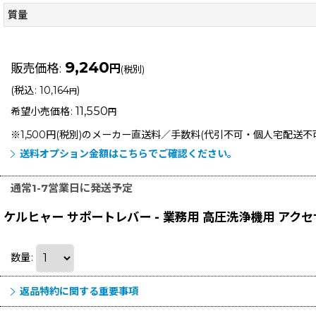
質量
9,240
販売価格
:
円
(税別)
(
税込
:
10,164
)
円
11,550
希望小売価格
:
円
※1,500円(税別)のメーカー直送料／手数料(代引不可・個人宅配送
送料オプション金額はこちらでご確認ください。
通常1-7営業日に発送予定
ケルヒャー サポートレバー - 業務用 高圧洗浄機用 アクセ
数量
:
返品特約に関する重要事項