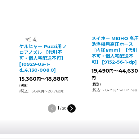
メイホー MEIHO 高圧
ケルヒャ
洗浄機用高圧ホース
HD 9/10
uzzi用フ
［内径8mm］【代引
クラシック
【代引不
不可・個人宅配送不
水高圧洗
配送不可】
可】
[
9152-56-1-dp
]
可・個人
1-
[
8314-03
08.0
]
19,490
～44,630
円
202.0
]
円
18,880
円
6,144,
(税別)
(
税込
:
6,75
(
税込
:
21,439
～49,093
)
円
円
～20,768
)
円
2
/
20