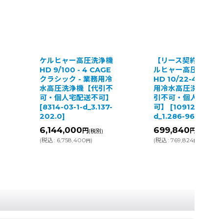
ー高圧洗浄機
【リース契約可能】ケ
ケルヒ
0 - 4 CAGE
ルヒャー高圧洗浄機
ト F
 - 業務用冷
HD 10/22-4 S - 業務
個人宅
浄機【代引不
用冷水高圧洗浄機【代
[
10612
宅配送不可】
引不可・個人宅配送不
d_2.6
-1-d_3.137-
可】
[
10912-03-1-
8,160
d_1.286-966.0
]
(税別)
000
699,840
円
円
(
税込
:
8,
(税別)
(税別)
8,400
)
(
税込
:
769,824
)
円
円