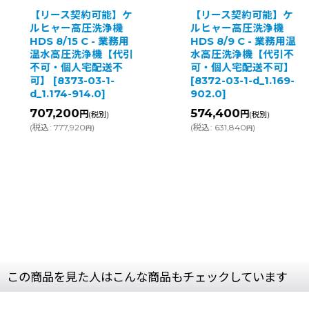
【リース契約可能】ケ
【リース契約可能】ケ
ルヒャー高圧洗浄機
ルヒャー高圧洗浄機
HDS 8/15 C - 業務用
HDS 8/9 C - 業務用温
温水高圧洗浄機【代引
水高圧洗浄機【代引不
不可・個人宅配送不
可・個人宅配送不可】
可】
[
8373-03-1-
[
8372-03-1-d_1.169-
d_1.174-914.0
]
902.0
]
707,200
574,400
円
円
(税別)
(税別)
(
税込
:
777,920
)
(
税込
:
631,840
)
円
円
この商品を見た人はこんな商品もチェックしています