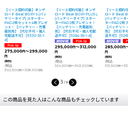
【リース契約可能】オンザ
【リース契約可能】オンザ
【リース契約
ロード Beat BOXY S (バッ
ロード Beat BOXY PLUS L
ロード Beat B
テリータイプ) スターター
(バッテリータイプ) スター
(バッテリータ
PAD2枚セット＋4枚プレゼ
ターPAD2枚プレゼント！
ターPAD2枚
ント！【バッテリー・充電
【バッテリー・充電器別
【バッテリー
器別売】【代引不可・個人
売】【代引不可・個人宅配
売】【代引不
宅配送不可】
[
9330-55-1-
送不可】
[
11264-55-1-d
]
送不可】
[
1126
d
]
295,000
～312,000
285,000
円
円
275,000
～299,000
円
円
円
円
(税別)
(税別)
(
税込
:
(
税込
:
(税別)
(
税込
:
324,500
～343,200
)
313,500
～33
円
円
円
302,500
～328,900
)
円
円
3
/
9
この商品を見た人はこんな商品もチェックしています