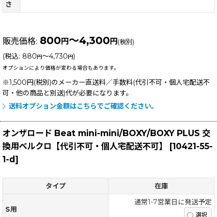
さ
800
～4,300
販売価格
:
円
円
(税別)
(
税込
:
880
～4,730
)
円
円
オプションにより価格が変わる場合もあります。
※1,500円(税別)のメーカー直送料／手数料(代引不可・個人宅配送不
可・他の商品と別送)
代が必要になります。
送料オプション金額はこちらでご確認ください。
オンザロード Beat mini-mini/BOXY/BOXY PLUS 交
換用ベルクロ【代引不可・個人宅配送不可】
[
10421-55-
1-d
]
タイプ
在庫
通常1-7営業日に発送予定
S用