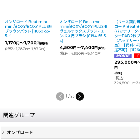
オンザロード Beat mini-
オンザロード Beat mini-
【リース契約
mini/BOXY/BOXY PLUS用
mini/BOXY/BOXY PLUS用
ロード Beat B
ブラウンパッド
[
11050-55-
ヴェルテックスブラシ - エ
(バッテリータ
5-s
]
ンボス用ブラシ
[
8194-55-5-
ターPAD2枚
s
]
【バッテリー
1,170
～1,700
円
円
(税別)
売】【代引不
4,500
～7,400
円
円
(
税込
:
1,287
～1,870
)
(税別)
円
円
送不可】
[
1126
(
税込
:
4,950
～8,140
)
円
円
295,000
円
円
(税別)
(
税込
:
324,500
～34
円
1
/
23
関連グループ
オンザロード