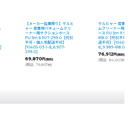
ャ
【メーカー在庫限り】ケルヒ
ケルヒャー 産業用バキ
ュ
ャー 産業用バキュームクリ
ムクリーナー用サクショ
ーナー用サクションホース
ース PU 5m 9.989-
PU 5m 6.907-299.0【代引
618.0【代引不可・個人
不可・個人宅配送不可】
送不可】
[
10408-03-1-
0
]
[
10405-03-1-d_6.907-
d_9.989-618.0
]
299.0
]
76,912
円
(税別)
69,870
円
(税別)
(
税込
:
84,603
)
円
(
税込
:
76,857
)
円