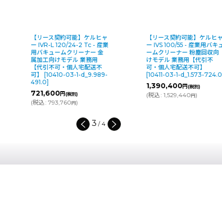
【リース契約可能】ケルヒャ
【リース契約可能】ケルヒ
ー IVR-L 120/24-2 Tc - 産業
ー IVS 100/55 - 産業用バキ
用バキュームクリーナー 金
ームクリーナー 粉塵回収向
属加工向けモデル 業務用
けモデル 業務用【代引不
【代引不可・個人宅配送不
可・個人宅配送不可】
可】
[
10410-03-1-d_9.989-
[
10411-03-1-d_1.573-724.
491.0
]
1,390,400
円
(税別)
721,600
円
(税別)
(
税込
:
1,529,440
)
円
(
税込
:
793,760
)
円
3
/
4