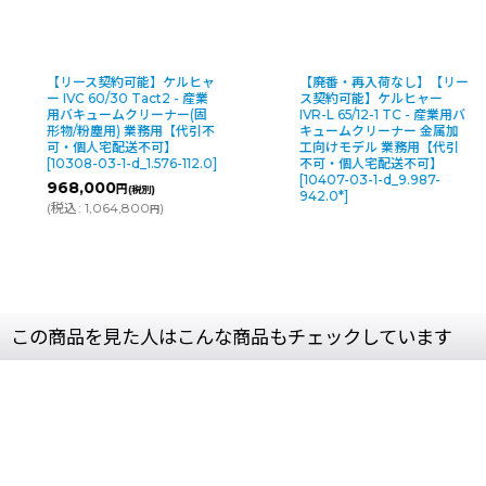
【リース契約可能】ケルヒャ
【廃番・再入荷なし】【リー
ー IVC 60/30 Tact2 - 産業
ス契約可能】ケルヒャー
用バキュームクリーナー(固
IVR-L 65/12-1 TC - 産業用バ
形物/粉塵用) 業務用【代引不
キュームクリーナー 金属加
可・個人宅配送不可】
工向けモデル 業務用【代引
[
10308-03-1-d_1.576-112.0
]
不可・個人宅配送不可】
[
10407-03-1-d_9.987-
968,000
円
(税別)
942.0*
]
(
税込
:
1,064,800
)
円
この商品を見た人はこんな商品もチェックしています