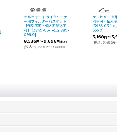
蔵王産業 バックマンW12
乾湿両用バキュームクリ
ケルヒャー 車用ノズル 【代
ー【代引不可・個人宅配
引不可・個人宅配送不可】
可】
[
2479-05-1-
[
3966-03-1-d_2.889-
d_1049306400342
]
-
356.0
]
294,100
円
(税別)
3,168
～3,936
円
円
(税別)
(
税込
:
323,510
)
円
(
税込
:
3,485
～4,330
)
円
円