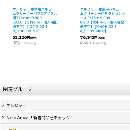
ケルヒャー 産業用バキュー
蔵王産業 バックマンW11N -
ムクリーナー用サクションホ
乾湿両用バキュームクリーナ
ース PU 5m 9.989-
ー【代引不可・個人宅配送不
618.0【代引不可・個人宅配
可】
[
2496-05-1-
送不可】
[
10408-03-1-
d_1049306400311
]
d_9.989-618.0
]
122,400
円
(税別)
76,912
円
(税別)
(
税込
:
134,640
)
円
(
税込
:
84,603
)
円
関連グループ
ケルヒャー
New Arrival！新着商品をチェック！