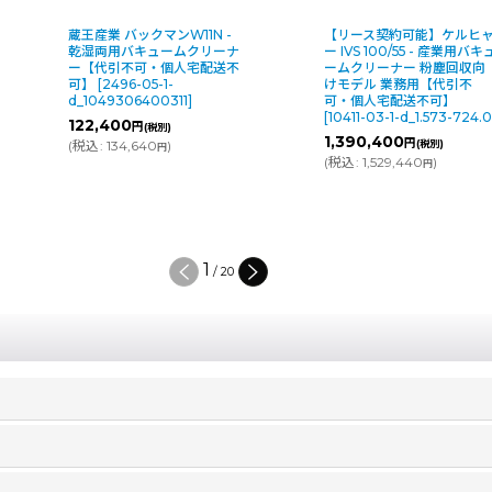
【リース契約可能】ケルヒャ
ー IVS 100/55 - 産業用バキュ
ケルヒャー ドライクリーナ
ームクリーナー 粉塵回収向
ー用フィルターバスケット
けモデル 業務用【代引不
【代引不可・個人宅配送不
可・個人宅配送不可】
可】
[
3849-03-1-d_2.889
[
10411-03-1-d_1.573-724.0
]
099.0
]
1,390,400
円
(税別)
8,536
～9,696
円
円
(税別)
(
税込
:
1,529,440
)
円
(
税込
:
9,390
～10,666
)
円
円
2
/
20