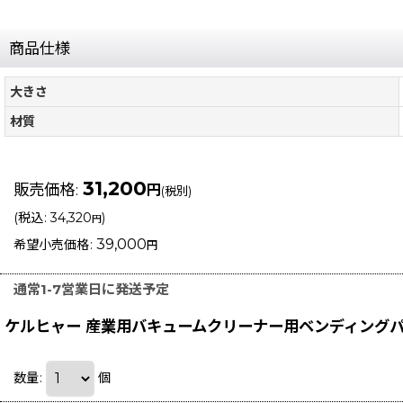
商品仕様
大きさ
材質
31,200
販売価格
:
円
(税別)
(
税込
:
34,320
)
円
39,000
希望小売価格
:
円
通常1-7営業日に発送予定
ケルヒャー 産業用バキュームクリーナー用ベンディングパイプ
数量
:
個