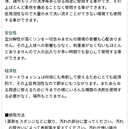
浄、雑巾モップの洗浄等あらゆる用途に使用する事ができ、その
上ほとんど素地を痛めることなく使用する事ができます。
低発泡性なので大量の水で洗い流すことができない環境でも使用
する事ができます。
安全性
生分解性が高くリンを一切含みませんの環境の影響も心配ありま
せん。その上人体への影響も少なく、刺激臭がなく匂いもほとん
どありませんので人の出入りが多い時間でも安心して使用する事
ができます。
経済性
スマートウォッシュは何倍にも希釈して使えるためにとても経済
的で、その上低発泡性なので節水にもつながります。またあらゆ
る用途に使えるために今までの様にいろんな種類の洗剤を使用す
る必要がなく、場所もとりません。
■使用方法
1.薬剤をスポンジなどに取り、汚れの部分に塗ってください。汚れ
の度合いによって希釈率を変えてください。汚れが強い場合