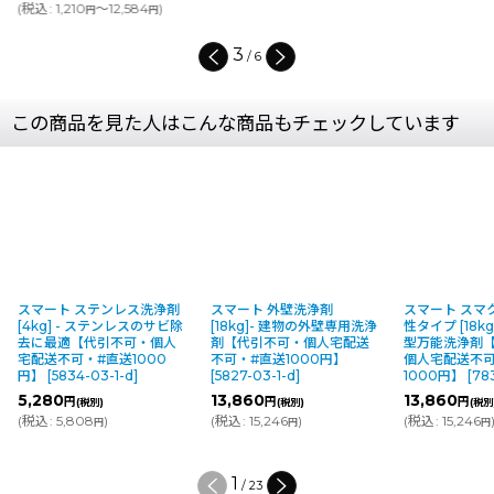
(
税込
:
1,210
～12,584
)
円
円
3
/
6
この商品を見た人はこんな商品もチェックしています
スマート ステンレス洗浄剤
スマート 外壁洗浄剤
スマート スマ
[4kg] - ステンレスのサビ除
[18kg]- 建物の外壁専用洗浄
性タイプ [18kg
去に最適【代引不可・個人
剤【代引不可・個人宅配送
型万能洗浄剤
宅配送不可・#直送1000
不可・#直送1000円】
個人宅配送不可
円】
[
5834-03-1-d
]
[
5827-03-1-d
]
1000円】
[
78
5,280
13,860
13,860
円
円
円
(税別)
(税別)
(税別
(
税込
:
5,808
)
(
税込
:
15,246
)
(
税込
:
15,246
円
円
円
1
/
23