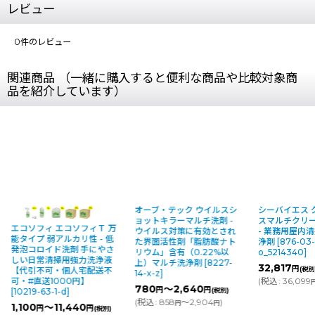
レビュー
0
件のレビュー
関連商品 （一緒に購入すると便利な商品や比較対象商
品を紹介しています）
オーブ・テック ウイルスシ
シーバイエス 
ョットキラーマルチ洗剤 -
スマルチクリーナ
エコソフィ エコソフィＴ 万
ウイルス対策に有効とされ
- 業務用屋内
能タイプ 弱アルカリ性 - 低
た界面活性剤「脂肪酸ナト
浄剤
[
876-03-
発泡コロイド洗剤 手にやさ
リウム」含有（0.22%以
o_5214340
]
しい日常清掃用強力洗浄液
上）マルチ洗浄剤
[
8227-
32,817
円
(税別
【代引不可・個人宅配送不
14-x-z
]
(
税込
:
36,099
可・#直送1000円】
780
～2,640
円
円
(税別)
[
10219-63-1-d
]
(
税込
:
858
～2,904
)
円
円
1,100
～11,440
円
円
(税別)