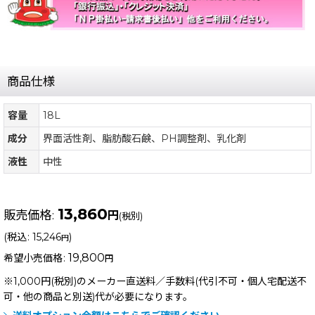
商品仕様
容量
18L
成分
界面活性剤、脂肪酸石鹸、PH調整剤、乳化剤
液性
中性
13,860
販売価格
:
円
(税別)
(
税込
:
15,246
)
円
19,800
希望小売価格
:
円
※1,000円(税別)のメーカー直送料／手数料(代引不可・個人宅配送不
可・他の商品と別送)
代が必要になります。