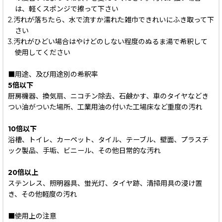
は、軽くスポンジで擦って下さい
2.汚れが落ちたら、水で流すか濡れた雑巾できれいにふき取って下
さい
3.汚れがひどい場合はやけどのしない程度のぬるま湯で希釈して
使用してください
■用途、及び用途別の希釈率
5倍以下
厨房機器、換気扇、ニコチン除去、石鹸かす、車のタイヤなどき
つい油がついた場所、工業用油の付いた工場床など重度の汚れ
10倍以下
浴槽、トイレ、カーペット、タイル、テーブル、壁面、プラスチ
ック製品、手垢、ビニール、その他日常的な汚れ
20倍以上
ステンレス、照明器具、蛍光灯、タイヤ跡、清掃用具の浸け置
き、その他軽度の汚れ
■使用上の注意