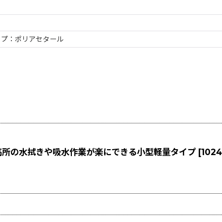
ップ：ポリアセタール
 高所の水拭きや吸水作業が楽にできる小型軽量タイプ
[
102