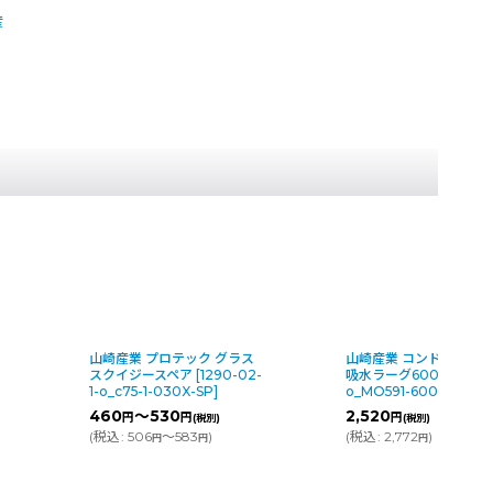
産
ス
山崎産業 コンドル スーパー
山崎産業 プロテック 
02-
吸水ラーグ600
[
1583-02-1-
ダーバッグ(大)
[
2379-
o_MO591-600X-MB
]
o_FU676-000X-MB
]
2,520
3,010
円
円
(税別)
(税別)
(
税込
:
2,772
)
(
税込
:
3,311
)
円
円