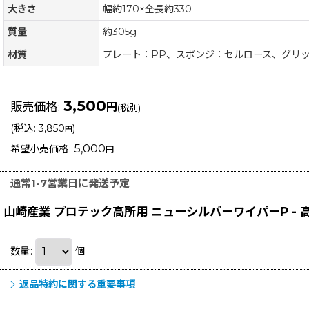
大きさ
幅約170×全長約330
質量
約305g
材質
プレート：PP、スポンジ：セルロース、グリ
3,500
販売価格
:
円
(税別)
(
税込
:
3,850
)
円
5,000
希望小売価格
:
円
通常1-7営業日に発送予定
山崎産業 プロテック高所用 ニューシルバーワイパーP -
数量
:
個
返品特約に関する重要事項