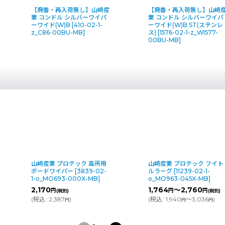
【廃番・再入荷無し】山崎産
【廃番・再入荷無し】山崎
業 コンドル シルバーワイパ
業 コンドル シルバーワイパ
ーワイド(W)B
[
410-02-1-
ーワイド(W)B ST(ステンレ
z_C86-00BU-MB
]
ス)
[
1576-02-1-z_WI577-
00BU-MB
]
山崎産業 プロテック フイト
山崎産業 プロテック グラ
ルラーグ
[
11239-02-1-
スクイジースペア
[
1290-
o_MO963-045X-MB
]
1-o_c75-1-030X-SP
]
1,764
～2,760
460
～530
円
円
円
円
(税別)
(税別)
(
税込
:
1,940
～3,036
)
(
税込
:
506
～583
)
円
円
円
円