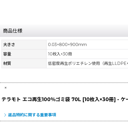
商品仕様
大きさ
0.03×800×900mm
容量
10枚入×30冊
材質
低密度再生ポリエチレン使用（再生LLDPE+
×
テラモト エコ再生100％ゴミ袋 70L [10枚入×30冊] - 
返品特約に関する重要事項