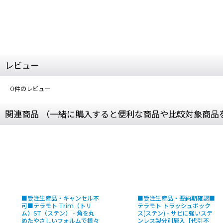
レビュー
0
件のレビュー
関連商品 （一緒に購入すると便利な商品や比較対象商品
■受注生産品・キャンセル不
■受注生産品・要納期確認■
可■テラモト Trim（トリ
テラモト トラッシュボック
ム）ST（ステン） - 角を丸
ス(ステン) - サビに強いステ
めたやさしいフォルムで様々
ンレス製分別屑入【代引不