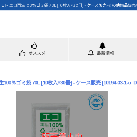
モト エコ再生100％ゴミ袋 70L [10枚入×30冊] - ケース販売-その他備品販売
オススメ
最新情報
00％ゴミ袋 70L [10枚入×30冊] - ケース販売
[
10194-03-1-o_