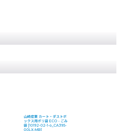
山崎産業 カート・ダストボ
み
ックス用ポリ袋 ECO - ごみ
袋
[
10192-02-1-o_CA395-
00LX-MB
]