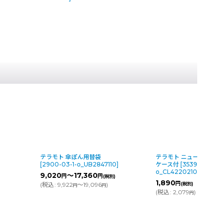
テラモト 傘ぽん用替袋
テラモト ニュー洋式カッ
[
2900-03-1-o_UB2847110
]
ケース付
[
3539-03-1-
o_CL4220210
]
9,020
～17,360
円
円
(税別)
1,890
円
(
税込
:
9,922
～19,096
)
(税別)
円
円
(
税込
:
2,079
)
円