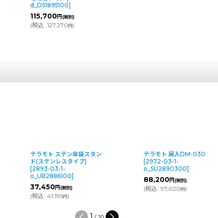
d_DS1895100
]
115,700
円
(税別)
(
税込
:
127,270
)
円
テラモト ステン傘袋スタン
テラモト 屑入DM-030
ド(ステンレスタイプ)
[
2972-03-1-
[
2893-03-1-
o_SU2890300
]
o_UB2886100
]
88,200
円
(税別)
37,450
円
(税別)
(
税込
:
97,020
)
円
(
税込
:
41,195
)
円
1
/
20