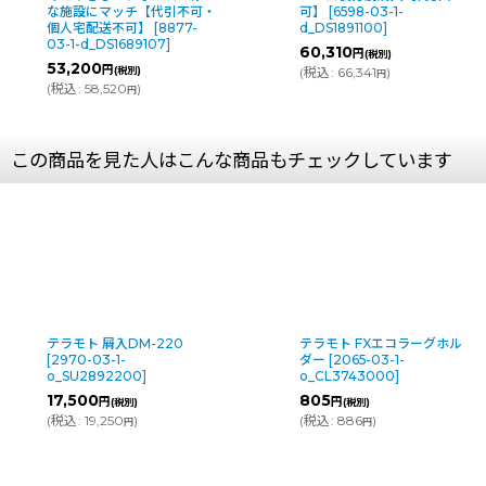
な施設にマッチ【代引不可・
可】
[
6598-03-1-
個人宅配送不可】
[
8877-
d_DS1891100
]
03-1-d_DS1689107
]
60,310
円
(税別)
53,200
円
(税別)
(
税込
:
66,341
)
円
(
税込
:
58,520
)
円
この商品を見た人はこんな商品もチェックしています
テラモト 屑入DM-220
テラモト FXエコラーグホル
[
2970-03-1-
ダー
[
2065-03-1-
o_SU2892200
]
o_CL3743000
]
17,500
805
円
円
(税別)
(税別)
(
税込
:
19,250
)
(
税込
:
886
)
円
円