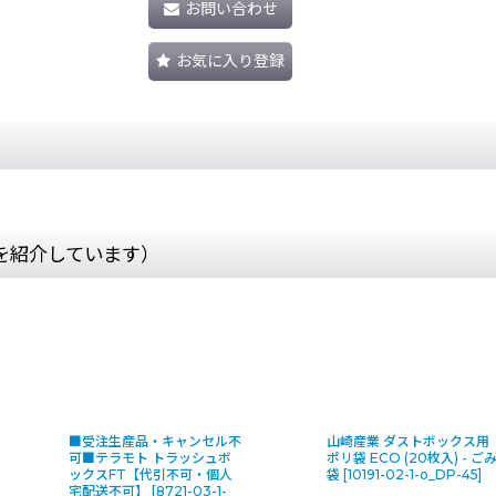
お問い合わせ
お気に入り登録
を紹介しています）
■受注生産品・キャンセル不
山崎産業 ダストボックス用
可■テラモト トラッシュボ
ポリ袋 ECO (20枚入) - ご
ックスFT【代引不可・個人
袋
[
10191-02-1-o_DP-45
]
宅配送不可】
[
8721-03-1-