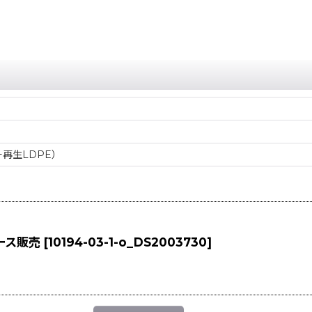
再生LDPE）
ケース販売
[
10194-03-1-o_DS2003730
]