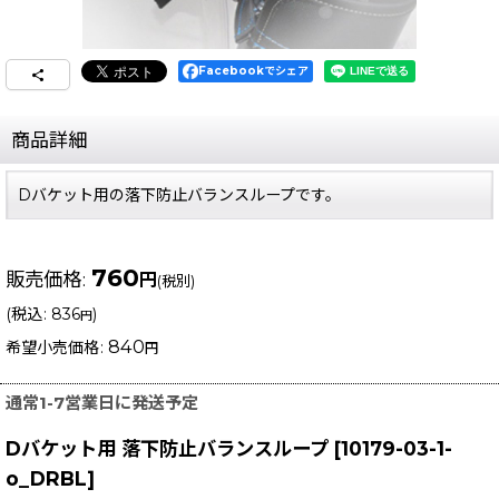
Facebookでシェア
商品詳細
Dバケット用の落下防止バランスループです。
760
販売価格
:
円
(税別)
(
税込
:
836
)
円
840
希望小売価格
:
円
通常1-7営業日に発送予定
Dバケット用 落下防止バランスループ
[
10179-03-1-
o_DRBL
]