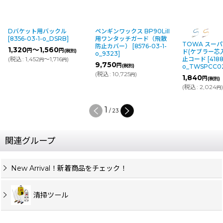
Dバケット用バックル
ペンギンワックス BP90LiII
[
8356-03-1-o_DSRB
]
用ワンタッチガード（飛散
TOWA スー
防止カバー）
[
8576-03-1-
1,320
～1,560
円
円
(税別)
ド(ケブラー芯入
o_9323
]
(
税込
:
1,452
～1,716
)
止コード
[
4188
円
円
9,750
円
(税別)
o_TWSPCC0
(
税込
:
10,725
)
円
1,840
円
(税別)
(
税込
:
2,024
円
1
/
23
関連グループ
New Arrival！新着商品をチェック！
清掃ツール