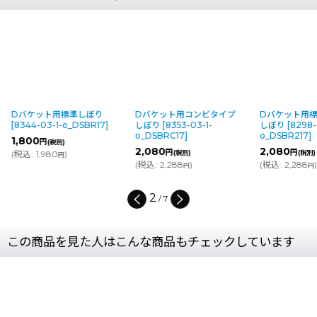
Dバケット用標準しぼり
Dバケット用コンビタイプ
Dバケット用
[
8344-03-1-o_DSBR17
]
しぼり
[
8353-03-1-
しぼり
[
8298-
o_DSBRC17
]
o_DSBR217
]
1,800
円
(税別)
2,080
2,080
円
円
(
税込
:
1,980
)
(税別)
(税別)
円
(
税込
:
2,288
)
(
税込
:
2,288
)
円
円
2
/
7
この商品を見た人はこんな商品もチェックしています