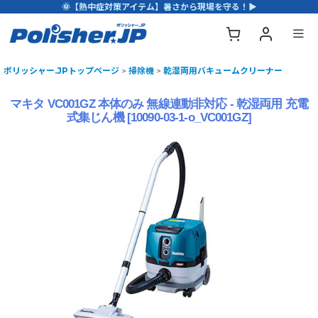
🌞【熱中症対策アイテム】暑さから現場を守る！▶
ポリッシャー.JPトップページ
>
掃除機
>
乾湿両用バキュームクリーナー
マキタ VC001GZ 本体のみ 無線連動非対応 - 乾湿両用 充電
式集じん機
[
10090-03-1-o_VC001GZ
]