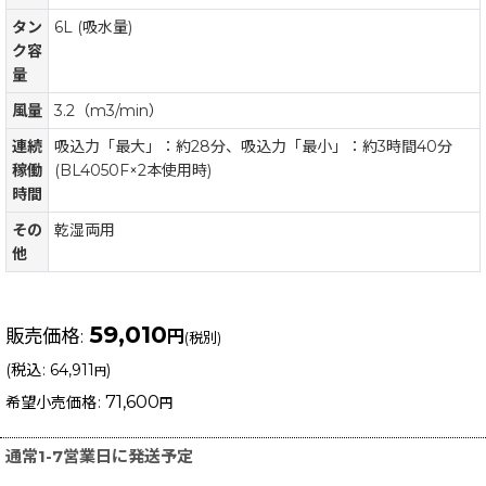
タン
6L (吸水量)
ク容
量
風量
3.2（m3/min）
連続
吸込力「最大」：約28分、吸込力「最小」：約3時間40分
稼働
(BL4050F×2本使用時)
時間
その
乾湿両用
他
59,010
販売価格
:
円
(税別)
(
税込
:
64,911
)
円
71,600
希望小売価格
:
円
通常1-7営業日に発送予定