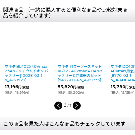
関連商品 （一緒に購入すると便利な商品や比較対象商
品を紹介しています）
マキタ BL4025 40Vmax
マキタ パワーソースキット
マキタ DC40R
2.5Ah - リチウムイオン バ
XGT2 - 40Vmax 4.0Ahバ
40Vmax用
ッテリー
[
10028-03-1-
ッテリーと充電器のセット
[
8770-03-1-
o_A-69923
]
[
9432-03-1-o_A-69733
]
o_JPADC40
17,196
53,820
13,780
円
円
円
(税別)
(税別)
(税別
(
税込
:
18,916
)
(
税込
:
59,202
)
(
税込
:
15,158
)
円
円
円
3
/
7
この商品を見た人はこんな商品もチェックしています