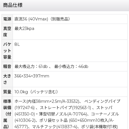
商品仕様
電源
直流36 (40Vmax)（別販売品）
真空
最大23kpa
度
バケ
8L
ット
容量
騒音
最大吸込力：61db 、 最小吸込力：46db
大き
366×334×397mm
さ
質量
10.0kg（バッテリ含む）
標準
ホース(内径38mm×2.5m/A-33532)、 ベンディングパイプ
装備
(197247-6) 、ストレートパイプ(192563-1) 、ストッパ
（付
(451350-0)・薄型切替ノズル(A-70764)、コーナーノズル
属
(410306-2)、ポリ袋セット品 (650×650mm10枚入/A-
品）
45777)、マルチフック(413B37-4)、ポリ袋(本機取付1枚)