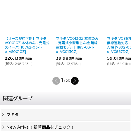
マキタ VC013GZ 本体のみ
マキタ VC867DZ 本体のみ
マキタ VC00
- 充電式小型集じん機 無線
無線連動対応 - 充電式集じ
- 充電式背負
連動モデル
[
11189-03-1-
ん機
[
7992-03-1-
パック]
[
9431-
o_VC013GZ
]
o_VC867DZ
]
o_VC008GZ
]
39,980
59,010
42,910
円
円
円
(税別)
(税別)
(税別
(
税込
:
43,978
)
(
税込
:
64,911
)
(
税込
:
47,201
円
円
円
2
/
23
関連グループ
マキタ
New Arrival！新着商品をチェック！