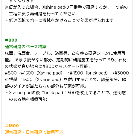
すくなります
※疵が入った場合、Xshine padの同番手で研磨するか、一つ前の
工程に戻り再研磨を行ってください
・低速回転で均一に機械をかけることで効果が得られます
#800
通常研磨のベース構築
床面、洗面台、テーブル、浴室等、あらゆる研磨シーンに使用可
能。 あまり疵がない部分、定期的に研磨施工を行っており、石材
の状態が良い場合に#800からスタート可能。
#800→#1500（Xshine pad）→＃1500（brick pad）→#3000
※推奨 ＃1500（Xshine pad）を併用することで、段差部分、隅
部のダイアが当たらない部分も研磨が可能。
・Xshine padの後にbrick pad#1500を使用することで、透明感
のある艶を構築可能
#1500
通常研磨・日常研磨で使用可能