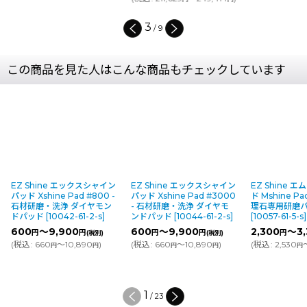
3
/
9
この商品を見た人はこんな商品もチェックしています
EZ Shine エックスシャイン
EZ Shine エックスシャイン
EZ Shine 
パッド Xshine Pad #800 -
パッド Xshine Pad #3000
ド Mshine Pa
石材研磨・洗浄 ダイヤモン
- 石材研磨・洗浄 ダイヤモ
理石専用研磨
ドパッド
[
10042-61-2-s
]
ンドパッド
[
10044-61-2-s
]
[
10057-61-5-s
]
600
～9,900
600
～9,900
2,300
～3,
円
円
円
円
円
(税別)
(税別)
(
税込
:
660
～10,890
)
(
税込
:
660
～10,890
)
(
税込
:
2,530
円
円
円
円
円
1
/
23