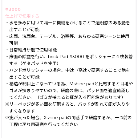
#3000
仕上げで使用する
・水を多めに用いて均一に機械をかけることで透明感のある艶を
出すことが可能
・床面、洗面台、テーブル、浴室等、あらゆる研磨シーンに使用
可能
・日常維持研磨で使用可能
・床面の除塵を行い、brick Pad #3000 をポリシャーに４枚装着
する（ゲタパッドを使用）
・ハンドポリッシャーの場合、中速→高速で研磨することで艶を
出すことが可能
・構造が網目上になっている為、Mshine padと比較すると目地や
ゴミが挟まりやすいので、研磨の際は、パッド面を適宜確認し
てください。（ゴミが挟まると疵が入る可能性があります）
※リーペッジが多い面を研磨すると、パッドが割れて疵が入りや
すくなります
※疵が入った場合、Xshine padの同番手で研磨するか、一つ前の
工程に戻り再研磨を行ってください