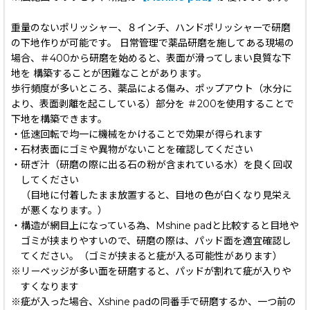
重量のないポリッシャー、８インチ、ハンドポリッシャーで研磨
の下地作りが可能です。 日常管理で薬品研磨を施してある現場の
場合、＃400から研磨を始めると、表面が滑ってしまい良質な下
地を 構築することが困難なことがあります。
歩行頻度が多いところ、薬品による傷み、ポップアウト（水分に
より、表面剥離を起こしている）部分を ＃200を使用することで
下地を構築できます。
・低速回転で均一に機械をかけることで効果が得られます
・石材表面にゴミや異物がないことを確認してください
・研ぎ汁（研磨の際に出る石の粉が含まれている水）を良く回収
してください
（目地に付着したまま放置すると、目地の色が白くなり見栄え
が悪くなります。）
・構造が網目上になっている為、Mshine padと比較すると目地や
ゴミが挟まりやすいので、研磨の際は、パッド面を適宜確認し
てください。（ゴミが挟まると疵が入る可能性があります）
※リーペッジが多い面を研磨すると、パッドが割れて疵が入りや
すくなります
※疵が入った場合、Xshine padの同番手で研磨するか、一つ前の