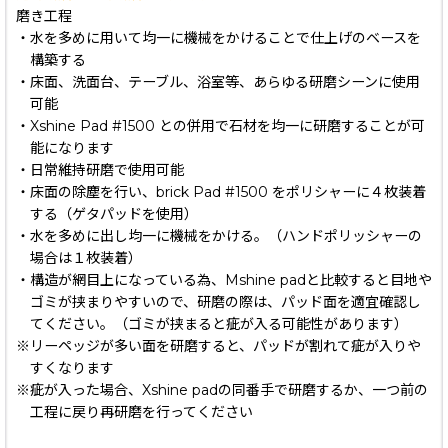
磨き工程
・水を多めに用いて均一に機械をかけることで仕上げのベースを
構築する
・床面、洗面台、テーブル、浴室等、あらゆる研磨シーンに使用
可能
・Xshine Pad #1500 との併用で石材を均一に研磨することが可
能になります
・日常維持研磨で使用可能
・床面の除塵を行い、brick Pad #1500 をポリシャーに４枚装着
する（ゲタパッドを使用）
・水を多めに出し均一に機械をかける。（ハンドポリッシャーの
場合は１枚装着）
・構造が網目上になっている為、Mshine padと比較すると目地や
ゴミが挟まりやすいので、研磨の際は、パッド面を適宜確認し
てください。（ゴミが挟まると疵が入る可能性があります）
※リーペッジが多い面を研磨すると、パッドが割れて疵が入りや
すくなります
※疵が入った場合、Xshine padの同番手で研磨するか、一つ前の
工程に戻り再研磨を行ってください