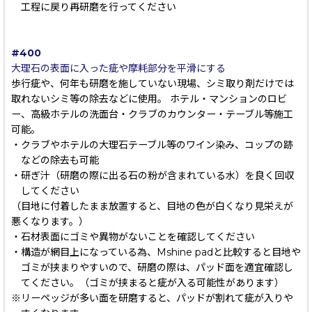
工程に戻り再研磨を行ってください
#400
大理石の表面に入った疵や摩耗部分を平滑にする
歩行疵や、何年も研磨を施していない現場、シミ取り剤だけでは
取れないシミ等の除去などに使用。 ホテル・マンションのロビ
ー、高級ホテルの洗面台・クラブのカウンター・テーブル等施工
可能。
・クラブやホテルの大理石テーブル等のワイン染み、コップの跡
などの除去も可能
・研ぎ汁（研磨の際に出る石の粉が含まれている水）を良く回収
してください
（目地に付着したまま放置すると、目地の色が白くなり見栄えが
悪くなります。）
・石材表面にゴミや異物がないことを確認してください
・構造が網目上になっている為、Mshine padと比較すると目地や
ゴミが挟まりやすいので、研磨の際は、パッド面を適宜確認し
てください。（ゴミが挟まると疵が入る可能性があります）
※リーペッジが多い面を研磨すると、パッドが割れて疵が入りや