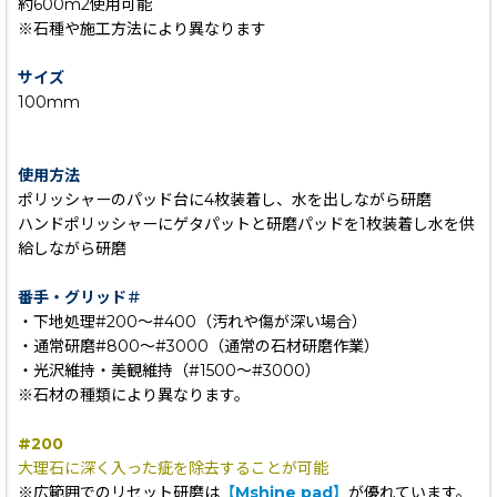
約600m2使用可能
※石種や施工方法により異なります
サイズ
100mm
使用方法
ポリッシャーのパッド台に4枚装着し、水を出しながら研磨
ハンドポリッシャーにゲタパットと研磨パッドを1枚装着し水を供
給しながら研磨
番手・グリッド＃
・下地処理#200〜#400（汚れや傷が深い場合）
・通常研磨#800〜#3000（通常の石材研磨作業）
・光沢維持・美観維持（#1500〜#3000）
※石材の種類により異なります。
#200
大理石に深く入った疵を除去することが可能
※広範囲でのリセット研磨は
【Mshine pad】
が優れています。