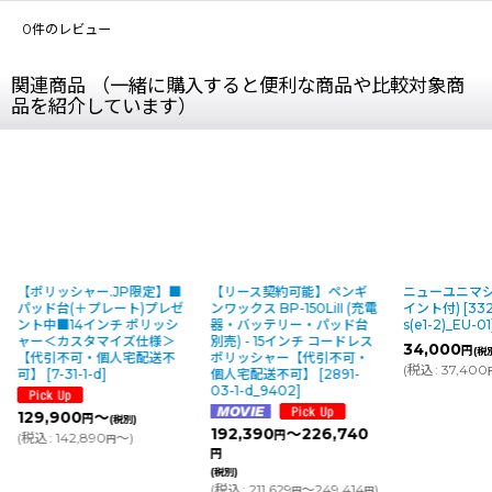
0
件のレビュー
関連商品 （一緒に購入すると便利な商品や比較対象商
品を紹介しています）
【ポリッシャー.JP限定】■
【リース契約可能】ペンギ
ニューユニマシ
パッド台(＋プレート)プレゼ
ンワックス BP-150LiII (充電
イント付)
[
332
ント中■14インチ ポリッシ
器・バッテリー・パッド台
s(e1-2)_EU-01
ャー＜カスタマイズ仕様＞
別売) - 15インチ コードレス
34,000
円
(税
【代引不可・個人宅配送不
ポリッシャー【代引不可・
(
税込
:
37,400
可】
[
7-31-1-d
]
個人宅配送不可】
[
2891-
03-1-d_9402
]
129,900
～
円
(税別)
192,390
～226,740
円
(
税込
:
142,890
～
)
円
円
(税別)
(
税込
:
211,629
～249,414
)
円
円