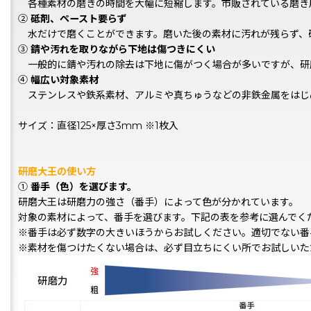
各種素材の磨きの時間を大幅に短縮します。市販されている磨き用
②
砥剤、ペースト要らず
水だけで磨くことができます。磨いた後の素材に汚れが残らず、
③
錆や汚れを取りながら下地は傷つきにくい
一般的に錆や汚れの除去は下地に傷がつく場合が多いですが、研
④
幅広い対象素材
ステンレスや鉄系素材、アルミや真ちゅうなどの非鉄金属をはじ
サイズ：直径125×厚さ3mm ※1枚入
研磨大王の使い方
①
番手（色）を選びます。
研磨大王は研磨力の強さ（番手）によって色が分かれています。
対象の素材によって、番手を選びます。下記の表を参考に選んでく
※番手は必ず数字の大きいほうからお試しください。適切でない番
※素材を傷つけたくない場合は、必ず目立ちにくい所でお試しいた