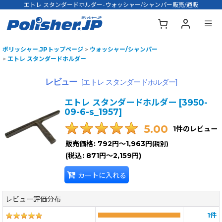
エトレ スタンダードホルダー-ウォッシャー/シャンパー販売/通販
ポリッシャー.JPトップページ
>
ウォッシャー/シャンパー
>
エトレ スタンダードホルダー
レビュー
[
エトレ スタンダードホルダー
]
エトレ スタンダードホルダー
[
3950-
09-6-s_1957
]
5.00
1
件のレビュー
販売価格
:
792円～1,963円
(税別)
(
税込
:
871円～2,159円
)
カートに入れる
レビュー評価分布
1
件