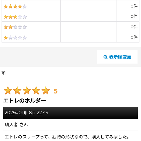
0
件
0
件
0
件
0
件
表示順変更
閉じる
1
件
レビュー検索
:
5
エトレのホルダー
期間
:
2025
01
18
22:44
年
月
日
画像
:
購入者
さん
エトレのスリープって、独特の形状なので、購入してみました。