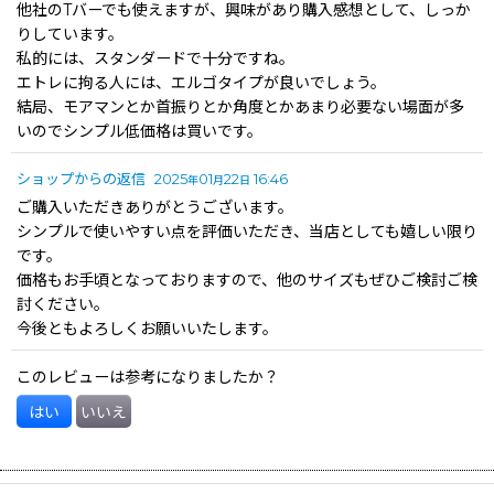
星の数
:
他社のTバーでも使えますが、興味があり購入感想として、しっか
りしています。
私的には、スタンダードで十分ですね。
並び順
:
エトレに拘る人には、エルゴタイプが良いでしょう。
結局、モアマンとか首振りとか角度とかあまり必要ない場面が多
いのでシンプル低価格は買いです。
絞り込む
ショップからの返信
2025
01
22
16:46
年
月
日
ご購入いただきありがとうございます。
シンプルで使いやすい点を評価いただき、当店としても嬉しい限り
です。
価格もお手頃となっておりますので、他のサイズもぜひご検討ご検
討ください。
今後ともよろしくお願いいたします。
このレビューは参考になりましたか？
はい
いいえ