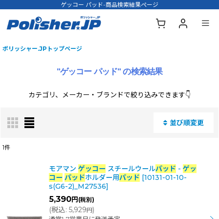
ゲッコー パッド-商品検索結果ページ
ポリッシャー.JPトップページ
"ゲッコー パッド"
の
検索結果
カテゴリ、メーカー・ブランドで絞り込みできます👇
並び順変更
閉じる
1
件
商品名・型番・キーワードで検索する
:
モアマン
ゲッコー
スチールウール
パッド
-
ゲッ
コー
パッド
ホルダー用
パッド
[
10131-01-10-
s(G6-2)_M27536
]
5,390
円
(税別)
表示数
:
(
税込
:
5,929
)
円