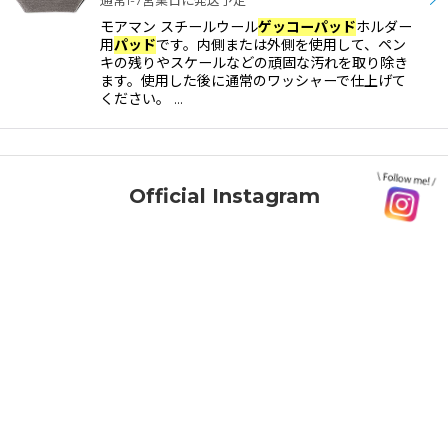
通常1-7営業日に発送予定
モアマン スチールウール
ゲッコー
パッド
ホルダー
並び順
:
用
パッド
です。内側または外側を使用して、ペン
キの残りやスケールなどの頑固な汚れを取り除き
カテゴリ
:
ます。使用した後に通常のワッシャーで仕上げて
ください。 …
Official Instagram
メーカー・ブランド
:
絞り込む