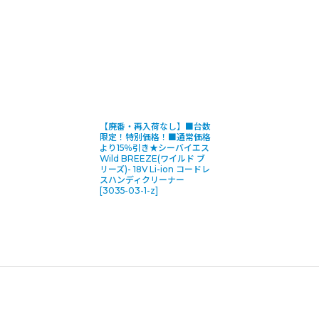
並び順
:
【廃番・再入荷なし】■台数
限定！特別価格！■通常価格
より15％引き★シーバイエス
Wild BREEZE(ワイルド ブ
リーズ)- 18V Li-ion コードレ
スハンディクリーナー
[
3035-03-1-z
]