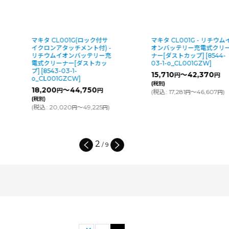
マキタ CL001G(ロック付サ
マキタ CL001G - リチウム
イクロンアタッチメント付) -
オンバッテリー充電式クリ
リチウムイオンバッテリー充
ナー[ダストカップ]
[
8544-
電式クリーナー[ダストカッ
03-1-o_CL001GZW
]
プ]
[
8543-03-1-
15,710
～42,370
円
円
o_CL001GZCW
]
(税別)
18,200
～44,750
円
円
(
税込
:
17,281
～46,607
)
円
円
(税別)
(
税込
:
20,020
～49,225
)
円
円
2
/
9