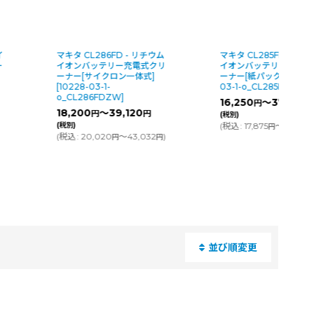
イ
マキタ CL286FD - リチウム
マキタ CL285FD - リ
ー
イオンバッテリー充電式クリ
イオンバッテリー充電式
ーナー[サイクロン一体式]
ーナー[紙パック式]
[
102
[
10228-03-1-
03-1-o_CL285FDZW
]
o_CL286FDZW
]
16,250
～37,275
円
18,200
～39,120
円
円
(税別)
(税別)
(
税込
:
17,875
～41,003
円
(
税込
:
20,020
～43,032
)
円
円
並び順変更
閉じる