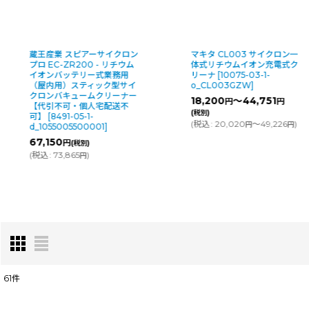
蔵王産業 スピアーサイクロン
マキタ CL003 サイクロン一
プロ EC-ZR200 - リチウム
体式リチウムイオン充電式ク
イオンバッテリー式業務用
リーナ
[
10075-03-1-
（屋内用）スティック型サイ
o_CL003GZW
]
クロンバキュームクリーナー
18,200
～44,751
円
円
【代引不可・個人宅配送不
(税別)
可】
[
8491-05-1-
(
税込
:
20,020
～49,226
)
円
円
d_1055005500001
]
67,150
円
(税別)
(
税込
:
73,865
)
円
61
件
表示数
: