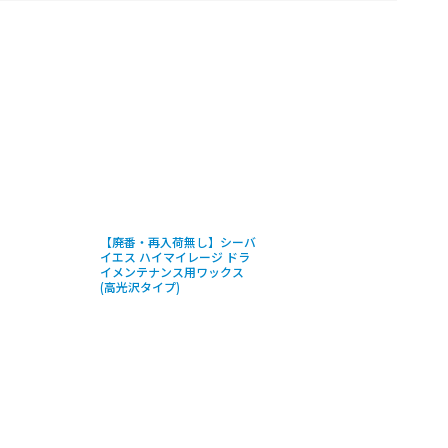
【廃番・再入荷無し】シーバ
イエス ハイマイレージ ドラ
イメンテナンス用ワックス
(高光沢タイプ)