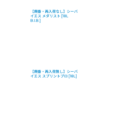
【廃番・再入荷なし】シーバ
イエス メダリスト [18L
B.I.B.]
【廃番・再入荷無し】シーバ
イエス スプリントプロ [18L]