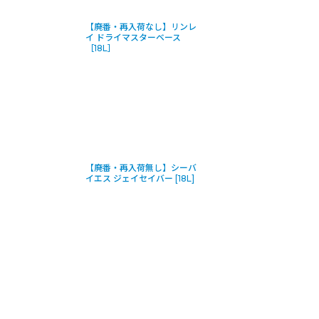
【廃番・再入荷なし】リンレ
イ ドライマスターベース
［18L］
【廃番・再入荷無し】シーバ
イエス ジェイセイバー [18L]