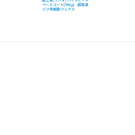
脂工業(リンダ) ハイスピード
ベースコート[18kg] - 超高速
バフ用樹脂ワックス