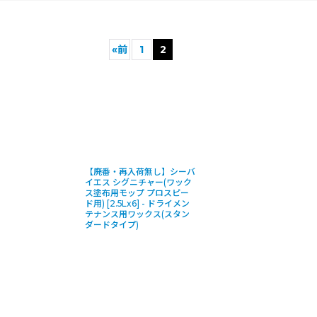
«
前
1
2
絞り込む
【廃番・再入荷無し】シーバ
イエス シグニチャー(ワック
ス塗布用モップ プロスピー
ド用) [2.5Lx6] - ドライメン
テナンス用ワックス(スタン
ダードタイプ)