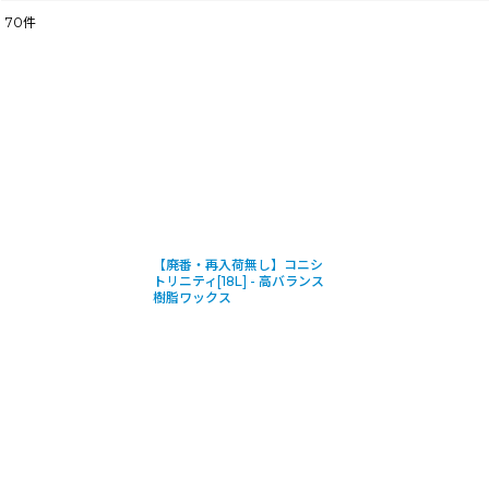
70
件
表示数
:
並び順
:
【廃番・再入荷無し】コニシ
トリニティ[18L] - 高バランス
樹脂ワックス