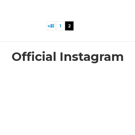
«
前
1
2
Official Instagram