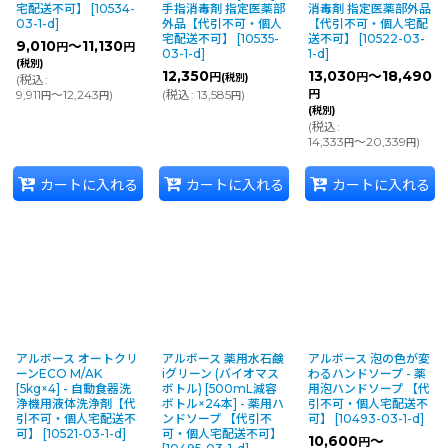
宅配送不可】
[
10534-
手指消毒剤 指定医薬部
消毒剤 指定医薬部外品
03-1-d
]
外品【代引不可・個人
【代引不可・個人宅配
宅配送不可】
[
10535-
送不可】
[
10522-03-
9,010
～11,130
円
円
03-1-d
]
1-d
]
(税別)
12,350
13,030
～18,490
円
円
(税別)
(
税込
:
9,911
～12,243
)
(
税込
:
13,585
)
円
円
円
円
(税別)
(
税込
:
14,333
～20,339
)
円
円
カートに入れる
カートに入れる
カートに入れる
アルボース オートクリ
アルボース 薬用水石鹸
アルボース 泡の色が変
ーンECO M/AK
iグリーン (バイオマス
わるハンドソープ - 薬
[5kg×4] - 自動食器洗
ボトル) [500mL減容
用泡ハンドソープ 【代
浄機用液体洗浄剤【代
ボトル×24本] - 薬用ハ
引不可・個人宅配送不
引不可・個人宅配送不
ンドソープ 【代引不
可】
[
10493-03-1-d
]
可】
[
10521-03-1-d
]
可・個人宅配送不可】
10,600
～
円