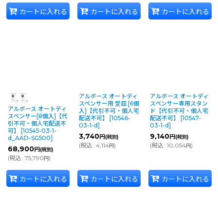
カートに入れる
カートに入れる
カートに入れる
アルボース オートディ
アルボース オートディ
スペンサー用 受皿 [6個
スペンサー専用スタン
アルボース オートディ
入]【代引不可・個人宅
ド【代引不可・個人宅
スペンサー[8個入]【代
配送不可】
[
10546-
配送不可】
[
10547-
引不可・個人宅配送不
03-1-d
]
03-1-d
]
可】
[
10545-03-1-
3,740
9,140
円
円
(税別)
(税別)
d_AAD-SG500
]
(
税込
:
4,114
)
(
税込
:
10,054
)
円
円
68,900
円
(税別)
(
税込
:
75,790
)
円
カートに入れる
カートに入れる
カートに入れる