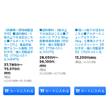
【兵庫県一部地域配送
■送料無料・5缶以上
■1缶〜4缶での注文は
不可】■送料無料・5
での注文はこちら■ア
こちら■アルボース ニ
缶以上での注文はこち
ルボース アブス 18kg -
ューアルサクター
ら■アルボース アルサ
産業用液体洗剤【代引
16kg - 工業用スクラブ
ワー [17L] - 食品添加
不可・個人宅配送不
ハンドクリーナー【代
物アルコール製剤【代
可】
[
7758-03-1-
引不可・個人宅配送不
引不可・個人宅配送不
d_11001*5
]
可】
[
7529-03-1-d
]
可】
[
7762-03-1-
28,050
～
13,200
円
円
(税別)
d_14818*5
]
56,100
円
(
税込
:
14,520
)
円
37,785
～
円
(税別)
75,570
円
(
税込
:
(税別)
30,855
～61,710
)
円
円
(
税込
:
40,808
～81,616
)
円
円
カートに入れる
カートに入れる
カートに入れる