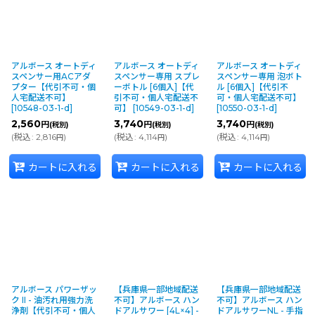
アルボース オートディ
アルボース オートディ
アルボース オートディ
スペンサー用ACアダ
スペンサー専用 スプレ
スペンサー専用 泡ボト
プター【代引不可・個
ーボトル [6個入]【代
ル [6個入]【代引不
人宅配送不可】
引不可・個人宅配送不
可・個人宅配送不可】
[
10548-03-1-d
]
可】
[
10549-03-1-d
]
[
10550-03-1-d
]
2,560
3,740
3,740
円
円
円
(税別)
(税別)
(税別)
(
税込
:
2,816
)
(
税込
:
4,114
)
(
税込
:
4,114
)
円
円
円
カートに入れる
カートに入れる
カートに入れる
アルボース パワーザッ
【兵庫県一部地域配送
【兵庫県一部地域配送
ク II - 油汚れ用強力洗
不可】アルボース ハン
不可】アルボース ハン
浄剤【代引不可・個人
ドアルサワー [4L×4] -
ドアルサワーNL - 手指