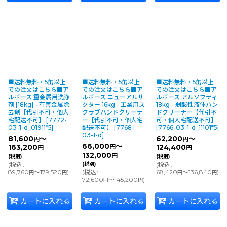
■送料無料・5缶以上
■送料無料・5缶以上
■送料無料・5缶以上
での注文はこちら■ア
での注文はこちら■ア
での注文はこちら■ア
ルボース 重金属用洗浄
ルボース ニューアルサ
ルボース アルソフティ
剤 [18kg] - 有害金属除
クター 16kg - 工業用ス
18kg - 弱酸性液体ハン
去剤【代引不可・個人
クラブハンドクリーナ
ドクリーナー【代引不
宅配送不可】
[
7772-
ー【代引不可・個人宅
可・個人宅配送不可】
03-1-d_01911*5
]
配送不可】
[
7768-
[
7766-03-1-d_11101*5
]
03-1-d
]
81,600
～
62,200
～
円
円
66,000
～
163,200
円
124,400
円
円
132,000
円
(税別)
(税別)
(
税込
:
(税別)
(
税込
:
89,760
～179,520
)
(
税込
:
68,420
～136,840
)
円
円
円
円
72,600
～145,200
)
円
円
カートに入れる
カートに入れる
カートに入れる