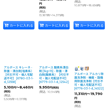
(
税込
:
円
10,879
～18,656
)
円
円
(税別)
(
税込
:
13,187
～14,375
)
円
円
カートに入れる
カートに入れる
カートに入れる
アルボース キレーネ -
アルボース 酸素系漂白
除菌・漂白剤(塩素系）
剤 [1kg×15] - 除菌・漂
アルボース アルカリ除
【代引不可・個人宅配
白剤(酸素系）【代引不
菌洗浄剤 - 機器・設備
送不可】
[
6780-03-1-
可・個人宅配送不可】
用除菌洗浄剤【代引不
d_12558
]
[
6779-03-1-d_12542
]
可・個人宅配送不可】
5,100
～8,460
9,950
円
円
円
(税別)
[
6776-03-1-d_14522
]
(税別)
(
税込
:
10,945
)
円
11,310
～19,790
円
(
税込
:
円
5,508
～9,137
)
円
円
(税別)
(
税込
: