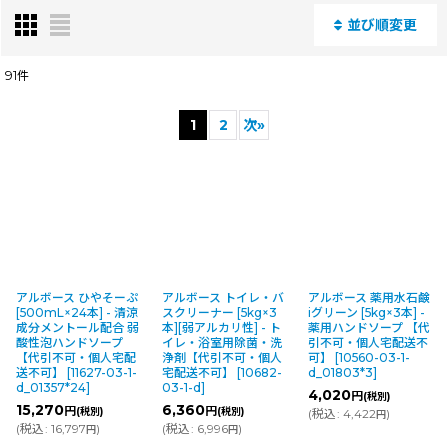
並び順変更
閉じる
91
件
表示数
:
1
2
次
»
並び順
:
絞り込む
アルボース ひやそーぷ
アルボース トイレ・バ
アルボース 薬用水石鹸
[500mL×24本] - 清涼
スクリーナー [5kg×3
iグリーン [5kg×3本] -
成分メントール配合 弱
本][弱アルカリ性] - ト
薬用ハンドソープ 【代
酸性泡ハンドソープ
イレ・浴室用除菌・洗
引不可・個人宅配送不
【代引不可・個人宅配
浄剤【代引不可・個人
可】
[
10560-03-1-
送不可】
[
11627-03-1-
宅配送不可】
[
10682-
d_01803*3
]
d_01357*24
]
03-1-d
]
4,020
円
(税別)
15,270
6,360
円
円
(税別)
(税別)
(
税込
:
4,422
)
円
(
税込
:
16,797
)
(
税込
:
6,996
)
円
円