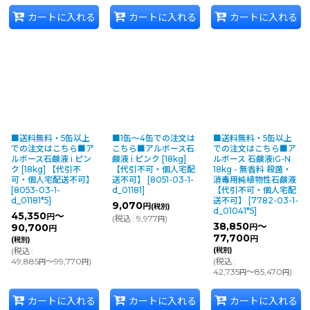
カートに入れる
カートに入れる
カートに入れる
■送料無料・5缶以上
■1缶〜4缶での注文は
■送料無料・5缶以上
での注文はこちら■ア
こちら■アルボース石
での注文はこちら■ア
ルボース石鹸液 i ピン
鹸液 i ピンク [18kg]
ルボース 石鹸液iG-N
ク [18kg] 【代引不
【代引不可・個人宅配
18kg - 無香料 殺菌・
可・個人宅配送不可】
送不可】
[
8051-03-1-
消毒用純植物性石鹸液
[
8053-03-1-
d_01181
]
【代引不可・個人宅配
d_01181*5
]
送不可】
[
7782-03-1-
9,070
円
(税別)
d_01041*5
]
45,350
～
円
(
税込
:
9,977
)
円
38,850
～
90,700
円
円
77,700
円
(税別)
(
税込
:
(税別)
49,885
～99,770
)
(
税込
:
円
円
42,735
～85,470
)
円
円
カートに入れる
カートに入れる
カートに入れる