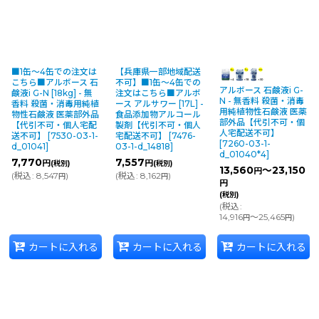
■1缶〜4缶での注文は
【兵庫県一部地域配送
こちら■アルボース 石
不可】■1缶〜4缶での
アルボース 石鹸液i G-
鹸液i G-N [18kg] - 無
注文はこちら■アルボ
N - 無香料 殺菌・消毒
香料 殺菌・消毒用純植
ース アルサワー [17L] -
用純植物性石鹸液 医薬
物性石鹸液 医薬部外品
食品添加物アルコール
部外品【代引不可・個
【代引不可・個人宅配
製剤【代引不可・個人
人宅配送不可】
送不可】
[
7530-03-1-
宅配送不可】
[
7476-
[
7260-03-1-
d_01041
]
03-1-d_14818
]
d_01040*4
]
7,770
7,557
円
円
(税別)
(税別)
13,560
～23,150
円
(
税込
:
8,547
)
(
税込
:
8,162
)
円
円
円
(税別)
(
税込
:
14,916
～25,465
)
円
円
カートに入れる
カートに入れる
カートに入れる