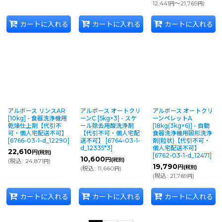
12,441
～21,769
)
円
円
カートに入れる
カートに入れる
カートに入れる
アルボース リンスAR
アルボース オートクリ
アルボース オートクリ
[10kg] - 食器洗浄機用
ーンC [5kg×3] - スケ
ーンペレットA
乾燥仕上剤【代引不
ール除去用酸洗浄剤
[18kg(3kg×6)] - 自動
可・個人宅配送不可】
【代引不可・個人宅配
食器洗浄機用固形洗浄
[
6766-03-1-d_12290
]
送不可】
[
6764-03-1-
剤(粒状)【代引不可・
d_12335*3
]
個人宅配送不可】
22,610
円
(税別)
[
6762-03-1-d_12471
]
10,600
円
(税別)
(
税込
:
24,871
)
円
19,790
円
(税別)
(
税込
:
11,660
)
円
(
税込
:
21,769
)
円
カートに入れる
カートに入れる
カートに入れる