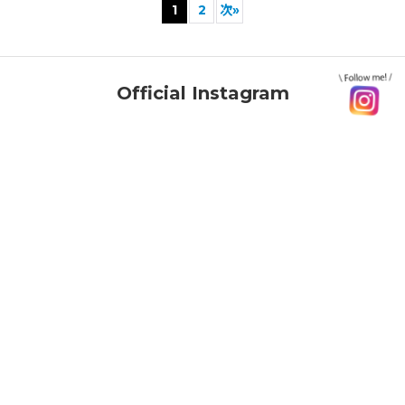
1
2
次
»
Official Instagram