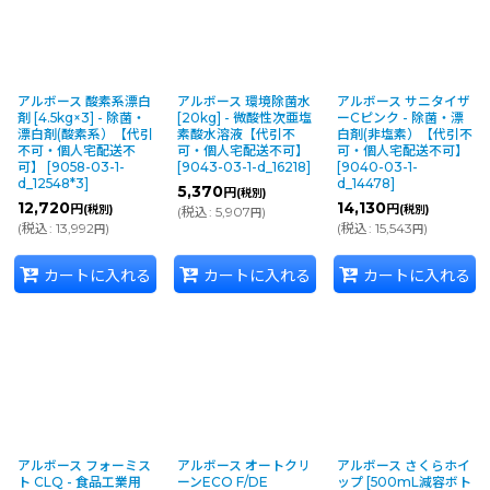
アルボース 酸素系漂白
アルボース 環境除菌水
アルボース サニタイザ
剤 [4.5kg×3] - 除菌・
[20kg] - 微酸性次亜塩
ーCピンク - 除菌・漂
漂白剤(酸素系）【代引
素酸水溶液【代引不
白剤(非塩素）【代引不
不可・個人宅配送不
可・個人宅配送不可】
可・個人宅配送不可】
可】
[
9058-03-1-
[
9043-03-1-d_16218
]
[
9040-03-1-
d_12548*3
]
d_14478
]
5,370
円
(税別)
12,720
14,130
円
円
(税別)
(税別)
(
税込
:
5,907
)
円
(
税込
:
13,992
)
(
税込
:
15,543
)
円
円
カートに入れる
カートに入れる
カートに入れる
アルボース フォーミス
アルボース オートクリ
アルボース さくらホイ
ト CLQ - 食品工業用
ーンECO F/DE
ップ [500mL減容ボト