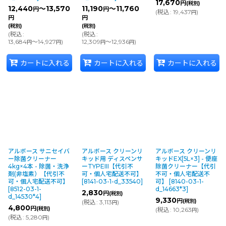
17,670
円
(税別)
12,440
～13,570
11,190
～11,760
円
円
(
税込
:
19,437
)
円
円
円
(税別)
(税別)
(
税込
:
(
税込
:
13,684
～14,927
)
12,309
～12,936
)
円
円
円
円
カートに入れる
カートに入れる
カートに入れる
アルボース サニセイバ
アルボース クリーンリ
アルボース クリーンリ
ー除菌クリーナー
キッド用 ディスペンサ
キッドEX[5L×3] - 便座
4kg×4本 - 除菌・洗浄
ーTYPEIII【代引不
除菌クリーナー【代引
剤(非塩素）【代引不
可・個人宅配送不可】
不可・個人宅配送不
可・個人宅配送不可】
[
8141-03-1-d_33540
]
可】
[
8140-03-1-
[
8512-03-1-
d_14663*3
]
2,830
円
(税別)
d_14530*4
]
9,330
円
(税別)
(
税込
:
3,113
)
円
4,800
円
(税別)
(
税込
:
10,263
)
円
(
税込
:
5,280
)
円