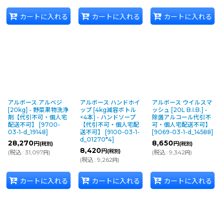
カートに入れる
カートに入れる
カートに入れる
アルボース アルベジ
アルボース ハンドホイ
アルボース ウイルスマ
[20kg] - 野菜果物洗浄
ップ [4kg減容ボトル
ッシュ [20L B.I.B.] -
剤【代引不可・個人宅
×4本] - ハンドソープ
除菌アルコール代引不
配送不可】
[
9700-
【代引不可・個人宅配
可・個人宅配送不可】
03-1-d_19148
]
送不可】
[
9100-03-1-
[
9069-03-1-d_14588
]
d_01270*4
]
28,270
8,650
円
円
(税別)
(税別)
8,420
円
(税別)
(
税込
:
31,097
)
(
税込
:
9,342
)
円
円
(
税込
:
9,262
)
円
カートに入れる
カートに入れる
カートに入れる