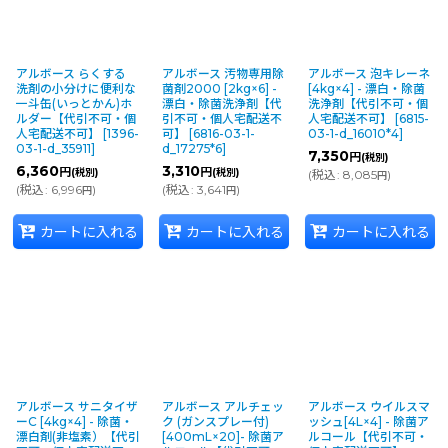
アルボース らくする
アルボース 汚物専用除
アルボース 泡キレーネ
洗剤の小分けに便利な
菌剤2000 [2kg×6] -
[4kg×4] - 漂白・除菌
一斗缶(いっとかん)ホ
漂白・除菌洗浄剤【代
洗浄剤【代引不可・個
ルダー【代引不可・個
引不可・個人宅配送不
人宅配送不可】
[
6815-
人宅配送不可】
[
1396-
可】
[
6816-03-1-
03-1-d_16010*4
]
03-1-d_35911
]
d_17275*6
]
7,350
円
(税別)
6,360
3,310
円
円
(税別)
(税別)
(
税込
:
8,085
)
円
(
税込
:
6,996
)
(
税込
:
3,641
)
円
円
カートに入れる
カートに入れる
カートに入れる
アルボース サニタイザ
アルボース アルチェッ
アルボース ウイルスマ
ーC [4kg×4] - 除菌・
ク (ガンスプレー付)
ッシュ[4L×4] - 除菌ア
漂白剤(非塩素）【代引
[400mL×20]- 除菌ア
ルコール【代引不可・