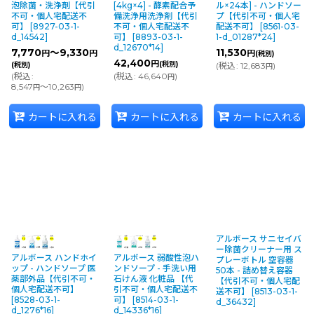
泡除菌・洗浄剤【代引
[4kg×4] - 酵素配合予
ル×24本] - ハンドソー
不可・個人宅配送不
備洗浄用洗浄剤【代引
プ【代引不可・個人宅
可】
[
8927-03-1-
不可・個人宅配送不
配送不可】
[
8561-03-
d_14542
]
可】
[
8893-03-1-
1-d_01287*24
]
d_12670*14
]
7,770
～9,330
11,530
円
円
円
(税別)
42,400
円
(税別)
(税別)
(
税込
:
12,683
)
円
(
税込
:
(
税込
:
46,640
)
円
8,547
～10,263
)
円
円
カートに入れる
カートに入れる
カートに入れる
アルボース サニセイバ
ー除菌クリーナー用 ス
アルボース ハンドホイ
アルボース 弱酸性泡ハ
プレーボトル 空容器
ップ - ハンドソープ 医
ンドソープ - 手洗い用
50本 - 詰め替え容器
薬部外品【代引不可・
石けん液 化粧品 【代
【代引不可・個人宅配
個人宅配送不可】
引不可・個人宅配送不
送不可】
[
8513-03-1-
[
8528-03-1-
可】
[
8514-03-1-
d_36432
]
d_1276*16
]
d_14336*16
]