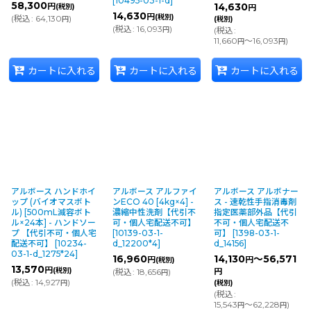
[
10495-03-1-d
]
58,300
円
14,630
(税別)
円
14,630
円
(税別)
(
税込
:
64,130
)
円
(税別)
(
税込
:
16,093
)
円
(
税込
:
11,660
～16,093
)
円
円
カートに入れる
カートに入れる
カートに入れる
アルボース ハンドホイ
アルボース アルファイ
アルボース アルボナー
ップ (バイオマスボト
ンECO 40 [4kg×4] -
ス - 速乾性手指消毒剤
ル) [500mL減容ボト
濃縮中性洗剤【代引不
指定医薬部外品【代引
ル×24本] - ハンドソー
可・個人宅配送不可】
不可・個人宅配送不
プ 【代引不可・個人宅
[
10139-03-1-
可】
[
1398-03-1-
配送不可】
[
10234-
d_12200*4
]
d_14156
]
03-1-d_1275*24
]
16,960
14,130
～56,571
円
円
(税別)
13,570
円
(税別)
(
税込
:
18,656
)
円
円
(
税込
:
14,927
)
円
(税別)
(
税込
:
15,543
～62,228
)
円
円