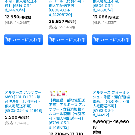
不可・個人宅配送不
ルコール【代引不可・
個人宅配送不可】
可】
[
6814-03-1-
個人宅配送不可】
[
6806-03-1-
d_14470*4
]
[
6808-03-1-
d_14580*4
]
d_14209*20
]
12,950
13,086
円
円
(税別)
(税別)
26,857
円
(税別)
(
税込
:
14,245
)
(
税込
:
14,133
)
円
円
(
税込
:
29,543
)
円
カートに入れる
カートに入れる
カートに入れる
アルボース アルサワー
アルボース フォーミッ
M60 [20L B.I.B.] - 除
シュ - 除菌・漂白剤(塩
【兵庫県一部地域配送
菌洗浄剤【代引不可・
素系）【代引不可・個
不可】アルボース アル
個人宅配送不可】
人宅配送不可】
サワー - 食品添加物ア
[
6805-03-1-d_14848
]
[
6782-03-1-
ルコール製剤【代引不
d_14492
]
5,500
円
(税別)
可・個人宅配送不可】
9,890
～16,960
円
(
税込
:
5,940
)
[
6799-03-1-
円
円
d_14816*12
]
(税別)
12,210
～13,310
円