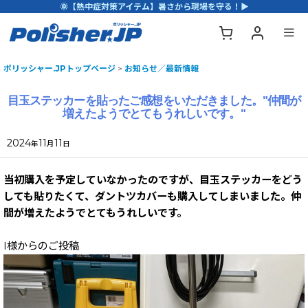
🌞【熱中症対策アイテム】暑さから現場を守る！▶
ポリッシャー.JPトップページ
>
お知らせ／最新情報
目玉ステッカーを貼ったご感想をいただきました。"仲間が
増えたようでとてもうれしいです。"
2024
11
11
年
月
日
当初購入を予定していなかったのですが、目玉ステッカーをどう
しても貼りたくて、ダントツカバーも購入してしまいました。仲
間が増えたようでとてもうれしいです。
I様からのご投稿