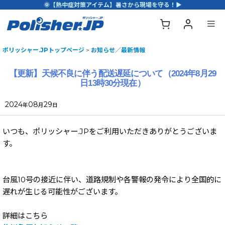
🌞【熱中症対策アイテム】暑さから現場を守る！▶
ポリッシャー.JPトップページ
>
お知らせ／最新情報
【更新】天候不良に伴う配送遅延について（2024年8月29
日13時30分現在）
2024
08
29
年
月
日
いつも、ポリッシャー.JPをご利用いただきありがとうございま
す。
台風10号の接近に伴い、道路規制や各警報の発令により全国的に
遅れが生じる可能性がございます。
詳細はこちら