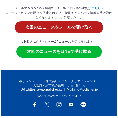
メールマガジンの登録/解除、メールアドレスの変更は
こちら
へ
※メールマガジンの配信を停止されると、特別キャンペーン情報を受け取れ
なくなりますのでご注意ください
次回のニュースをメールで受け取る
LINEでもポリッシャー.JPニュースを受け取れます！
次回のニュースをLINEで受け取る
ポリッシャー.JP（株式会社アイケークリエイションズ）
大阪府和泉市葛の葉町一丁目4番15号
URL:
https://www.polisher.jp/
｜ Mail:
info@polisher.jp
©2007-2024 ポリッシャーJP™