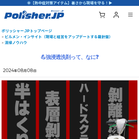
🌞【熱中症対策アイテム】暑さから現場を守る！▶
ポリッシャー.JPトップページ
>
ビルメン・インサイト（現場と経営をアップデートする羅針盤）
>
清掃ノウハウ
💪強浸透洗剤って、なに❓
2024
08
08
年
月
日