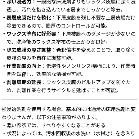
・深い浸透力
：一般的な床洗剤よりもワックス皮膜に深く浸
透し、汚れを抱き込んでいる層までしっかりと除去。
・表層皮膜だけを軟化
：下層皮膜を残し不要な上層皮膜だけ
除去できるので、膜厚のコントロールが可能。
・ワックス塗布に好影響
：下層被膜へのダメージが少ないの
で、洗浄後のワックス塗布の仕上がりが良好。
・除去皮膜の厚さ調整
：希釈倍率を変えることで、取り除く
皮膜の厚みを自在に調整可能。
・作業効率の向上
：低泡性やノンリンス機能により、作業時
間を短縮し、効率的な清掃が可能。
・剥離周期の延長
：ワックス皮膜のビルドアップを防ぐた
め、剥離作業を行うサイクルを延ばすことが可能。
強浸透洗剤を使用する場合、基本的には通常の床用洗剤と変
わりませんが、以下の注意事項があります。
・濃い希釈では、すべりやすくなることがある
・状況によっては、汚水回収後の水洗い（水拭き）を念入り