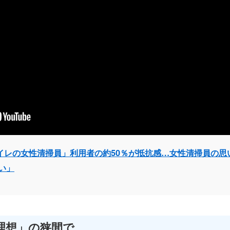
イレの女性清掃員」利用者の約50％が抵抗感…女性清掃員の思
い」
理想」の狭間で