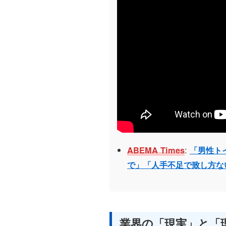
:
ABEMA Times
「男性ト
で」「人手不足で致し方な
業界の「現実」と「