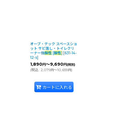
オーブ・テック スペースショ
ット サビ落し・トイレクリ
ーナー強
酸性
[
酸性
]
[
631-14-
12-s
]
1,890
～9,690
円
円
(税別)
(
税込
:
2,079
～10,659
)
円
円
カートに入れる