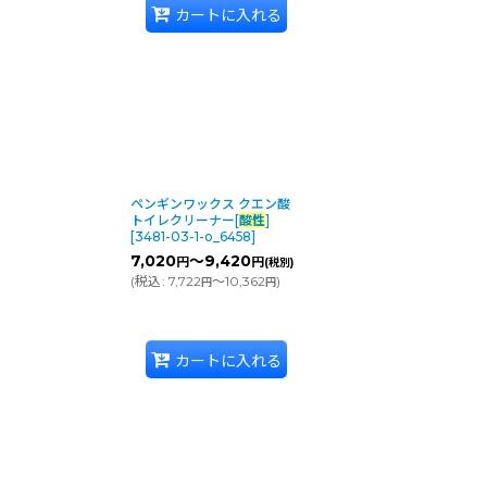
カートに入れる
ペンギンワックス クエン酸
トイレクリーナー[
酸性
]
[
3481-03-1-o_6458
]
7,020
～9,420
円
円
(税別)
(
税込
:
7,722
～10,362
)
円
円
カートに入れる