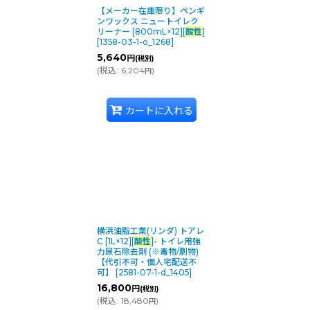
【メーカー在庫限り】ペンギ
ンワックス ニュートイレク
リーナー [800mL×12][
酸性
]
[
1358-03-1-o_1268
]
5,640
円
(税別)
(
税込
:
6,204
)
円
カートに入れる
横浜油脂工業(リンダ) トアレ
C [1L×12][
酸性
]- トイレ用強
力尿石除去剤 (※毒物/劇物)
【代引不可・個人宅配送不
可】
[
2581-07-1-d_1405
]
16,800
円
(税別)
(
税込
:
18,480
)
円