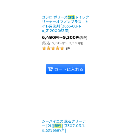
ユシロ ポリーズ
酸性
トイレク
リーナーオフノンプラス - ト
イレ用洗剤
[
3635-03-1-
o_3120006331
]
6,480
～9,300
円
円
(税別)
(
税込
:
7,128
～10,230
)
円
円
1
件
カートに入れる
シーバイエス 尿石クリーナ
ー [2L][
酸性
]
[
3307-03-1-
o_5996687/4
]