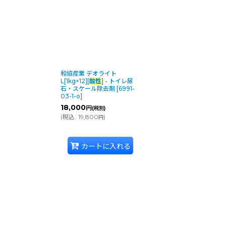
和協産業 デオライト
L[1kg×12][
酸性
] - トイレ尿
石・スケール除去剤
[
6991-
03-1-o
]
18,000
円
(税別)
(
税込
:
19,800
)
円
カートに入れる