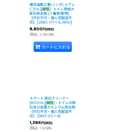
横浜油脂工業(リンダ) トアレ
C [10L][
酸性
]- トイレ用強力
尿石除去剤 (※毒物/劇物)
【代引不可・個人宅配送不
可】
[
2580-07-1-d_1890
]
8,800
円
(税別)
(
税込
:
9,680
)
円
カートに入れる
スマート 尿石クリーナー
[800mL][
酸性
] - トイレの尿
石及び各種カルシウム除去剤
【代引不可・個人宅配送不
可】
[
5813-03-1-d
]
1,386
円
(税別)
(
税込
:
1,525
)
円