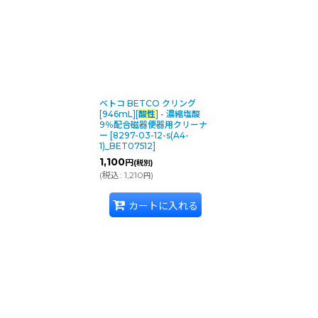
ベトコ BETCO クリング
[946mL][
酸性
] - 濃縮塩酸
9％配合磁器便器用クリーナ
ー
[
8297-03-12-s(A4-
1)_BET07512
]
1,100
円
(税別)
(
税込
:
1,210
)
円
カートに入れる