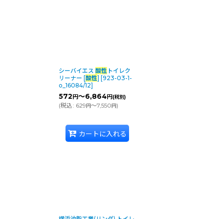
シーバイエス
酸性
トイレク
リーナー [
酸性
]
[
923-03-1-
o_16084/12
]
572
～6,864
円
円
(税別)
(
税込
:
629
～7,550
)
円
円
カートに入れる
絞り込む
横浜油脂工業(リンダ) トイレ