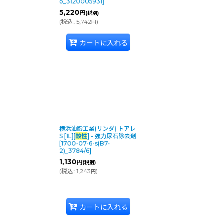
o_3120005931
]
5,220
円
(税別)
(
税込
:
5,742
)
円
カートに入れる
横浜油脂工業(リンダ) トアレ
S [1L][
酸性
] - 強力尿石除去剤
[
1700-07-6-s(B7-
2)_3784/6
]
1,130
円
(税別)
(
税込
:
1,243
)
円
カートに入れる