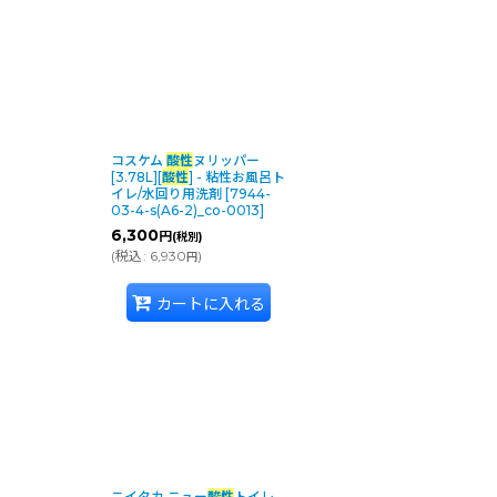
コスケム
酸性
ヌリッパー
[3.78L][
酸性
] - 粘性お風呂ト
イレ/水回り用洗剤
[
7944-
03-4-s(A6-2)_co-0013
]
6,300
円
(税別)
(
税込
:
6,930
)
円
カートに入れる
ニイタカ ニュー
酸性
トイレ