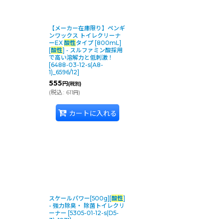
【メーカー在庫限り】ペンギ
ンワックス トイレクリーナ
ーEX
酸性
タイプ [800mL]
[
酸性
] - スルファミン酸採用
で高い溶解力と低刺激！
[
6488-03-12-s(A8-
1)_6596/12
]
555
円
(税別)
(
税込
:
611
)
円
カートに入れる
スケールパワー[500g][
酸性
]
- 強力除臭・ 除菌トイレクリ
ーナー
[
5305-01-12-s(D5-