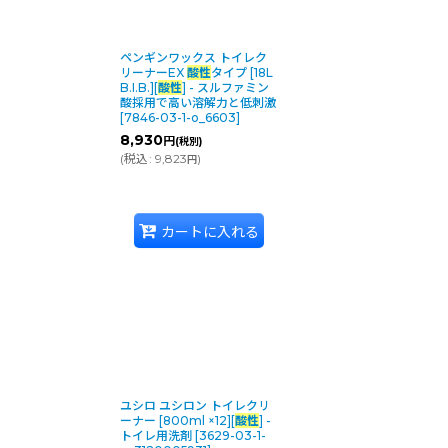
ペンギンワックス トイレク
リーナーEX
酸性
タイプ [18L
B.I.B.][
酸性
] - スルファミン
酸採用で高い溶解力と低刺激
[
7846-03-1-o_6603
]
8,930
円
(税別)
(
税込
:
9,823
)
円
カートに入れる
ユシロ ユシロン トイレクリ
ーナー [800ml ×12][
酸性
] -
トイレ用洗剤
[
3629-03-1-