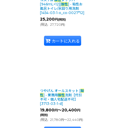
[946mL×12][
酸性
] - 粘性お
風呂トイレ/水回り用洗剤
[
1454-03-1-o_co-0027*12
]
25,200
円
(税別)
(
税込
:
27,720
)
円
カートに入れる
つやげん オールスキット [
酸
性
] - 業務用
酸性
洗剤【代引
不可・個人宅配送不可】
[
3713-03-1-d
]
19,800
～20,400
円
円
(税別)
(
税込
:
21,780
～22,440
)
円
円