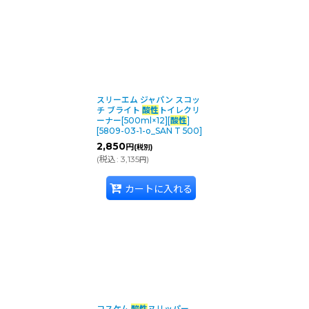
商品名・型番・キーワードで検索する
:
表示数
:
並び順
:
スリーエム ジャパン スコッ
チ ブライト
酸性
トイレクリ
ーナー[500ml×12][
酸性
]
[
5809-03-1-o_SAN T 500
]
カテゴリ
:
2,850
円
(税別)
(
税込
:
3,135
)
円
メーカー・ブランド
:
カートに入れる
コスケム
酸性
ヌリッパー