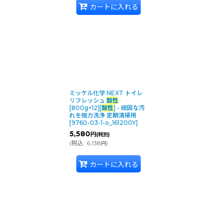
カートに入れる
ミッケル化学 NEXT トイレ
リフレッシュ
酸性
[800g×12][
酸性
] - 頑固な汚
れを強力洗浄 定期清掃用
[
9760-03-1-o_161200Y
]
5,580
円
(税別)
(
税込
:
6,138
)
円
カートに入れる