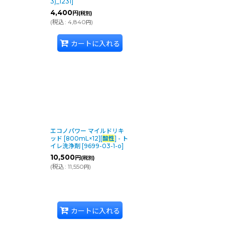
3)_1231
]
4,400
円
(税別)
(
税込
:
4,840
)
円
カートに入れる
エコノパワー マイルドリキ
ッド [800mL×12][
酸性
] - ト
イレ洗浄剤
[
9699-03-1-o
]
10,500
円
(税別)
(
税込
:
11,550
)
円
カートに入れる