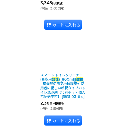
3,345
円
(税別)
(
税込
:
3,680
)
円
カートに入れる
スマート トイレクリーナー
(希釈用
酸性
) [800ml][
酸性
]
- 有機酸使用で地球環境や使
用者に優しい希釈タイプのト
イレ洗浄剤【代引不可・個人
宅配送不可】
[
5815-03-6-d
]
2,360
円
(税別)
(
税込
:
2,596
)
円
カートに入れる