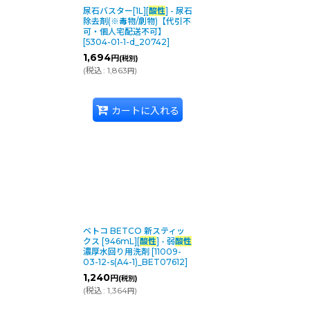
尿石バスター[1L][
酸性
] - 尿石
除去剤(※毒物/劇物)【代引不
可・個人宅配送不可】
[
5304-01-1-d_20742
]
1,694
円
(税別)
(
税込
:
1,863
)
円
カートに入れる
ベトコ BETCO 新スティッ
クス [946mL][
酸性
] - 弱
酸性
濃厚水回り用洗剤
[
11009-
03-12-s(A4-1)_BET07612
]
1,240
円
(税別)
(
税込
:
1,364
)
円