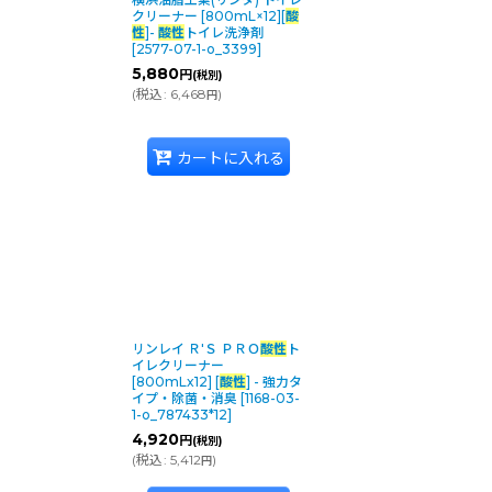
クリーナー [800mL×12][
酸
性
]-
酸性
トイレ洗浄剤
[
2577-07-1-o_3399
]
5,880
円
(税別)
(
税込
:
6,468
)
円
カートに入れる
リンレイ Ｒ'Ｓ ＰＲＯ
酸性
ト
イレクリーナー
[800mLx12] [
酸性
] - 強力タ
イプ・除菌・消臭
[
1168-03-
1-o_787433*12
]
4,920
円
(税別)
(
税込
:
5,412
)
円