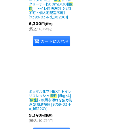
クリーナー[500mL×30][
酸
性
] - トイレ用洗浄剤【代引
不可・個人宅配送不可】
[
7389-03-1-d_902901
]
6,300
円
(税別)
(
税込
:
6,930
)
円
カートに入れる
ミッケル化学 NEXT トイレ
リフレッシュ
酸性
[5kg×4]
[
酸性
] - 頑固な汚れを強力洗
浄 定期清掃用
[
9759-03-1-
o_161220Y
]
9,340
円
(税別)
(
税込
:
10,274
)
円