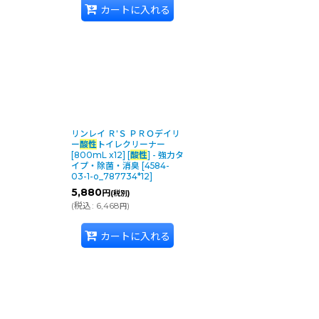
カートに入れる
リンレイ Ｒ'Ｓ ＰＲＯデイリ
ー
酸性
トイレクリーナー
[800mL x12] [
酸性
] - 強力タ
イプ・除菌・消臭
[
4584-
03-1-o_787734*12
]
5,880
円
(税別)
(
税込
:
6,468
)
円
カートに入れる