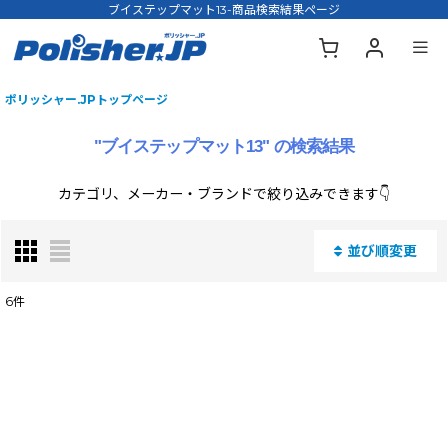
ブイステップマット13-商品検索結果ページ
ポリッシャー.JPトップページ
"ブイステップマット13"
の
検索結果
カテゴリ、メーカー・ブランドで絞り込みできます👇
並び順変更
閉じる
6
件
商品名・型番・キーワードで検索する
:
表示数
: