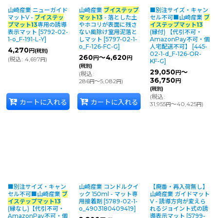
山崎産業 ニューガイド
山崎産業
ブイステップ
■別注サイズ・キャン
並び順
:
マットV -
ブイステッ
マット13
- 落とした土
セル不可■山崎産業
ブ
プマット13
専用の誘導
やホコリが表面に残さ
イステップマット13
表示マット
[
5792-02-
ない風除け室用泥落と
(縁付) 【代引不可・
1-o_F-191-L-Y
]
しマット
[
5797-02-1-
AmazonPay不可・個
カテゴリ
:
o_F-126-FC-G
]
人宅配送不可】
[
445-
4,270
円
(税別)
02-1-d_F-126-OR-
260
～4,620
円
円
(
税込
:
4,697
)
円
KF-G
]
(税別)
29,050
～
円
(
税込
:
メーカー・ブランド
:
36,750
286
～5,082
)
円
円
円
(税別)
(
税込
:
カートに入れる
カートに入れる
31,955
～40,425
)
絞り込む
円
円
■別注サイズ・キャン
山崎産業 コンドルクイ
【廃番・再入荷無し】
セル不可■山崎産業
ブ
ック 150ml - マット専
山崎産業 ガイドマット
イステップマット13
用接着剤
[
5789-02-1-
V - 誘導方向が変えら
(縁なし)【代引不可・
o_4903180409419
]
れるジョイント式の誘
AmazonPay不可・個
導表示マット
[
5799-