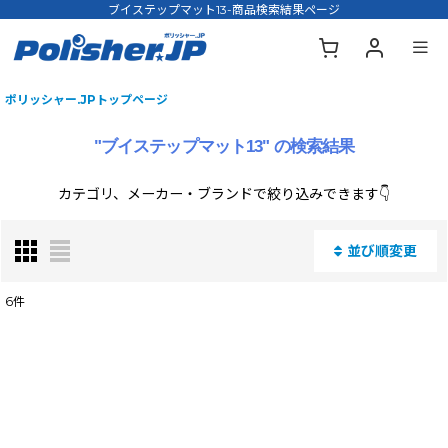
ブイステップマット13-商品検索結果ページ
ポリッシャー.JPトップページ
"ブイステップマット13"
の
検索結果
カテゴリ、メーカー・ブランドで絞り込みできます👇
並び順変更
閉じる
6
件
商品名・型番・キーワードで検索する
:
表示数
: