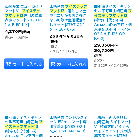
山崎産業 ニューガイド
山崎産業
ブイステップ
■別注サイズ・キャン
並び順
:
マットV -
ブイステッ
マット13
- 落とした土
セル不可■山崎産業
ブ
プマット13
専用の誘導
やホコリが表面に残さ
イステップマット13
表示マット
[
5792-02-
ない風除け室用泥落と
(縁付) 【代引不可・
1-o_F-191-L-Y
]
しマット
[
5797-02-1-
AmazonPay不可・個
カテゴリ
:
o_F-126-FC-G
]
人宅配送不可】
[
445-
4,270
円
(税別)
02-1-d_F-126-OR-
260
～4,620
円
円
(
税込
:
4,697
)
円
KF-G
]
(税別)
29,050
～
円
(
税込
:
メーカー・ブランド
:
36,750
286
～5,082
)
円
円
円
(税別)
(
税込
:
カートに入れる
カートに入れる
31,955
～40,425
)
絞り込む
円
円
■別注サイズ・キャン
山崎産業 コンドルクイ
【廃番・再入荷無し】
セル不可■山崎産業
ブ
ック 150ml - マット専
山崎産業 ガイドマット
イステップマット13
用接着剤
[
5789-02-1-
V - 誘導方向が変えら
(縁なし)【代引不可・
o_4903180409419
]
れるジョイント式の誘
AmazonPay不可・個
導表示マット
[
5799-