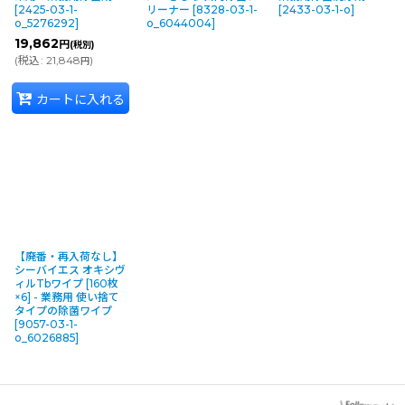
[
2425-03-1-
リーナー
[
8328-03-1-
[
2433-03-1-o
]
o_5276292
]
o_6044004
]
19,862
円
(税別)
(
税込
:
21,848
)
円
カートに入れる
【廃番・再入荷なし】
シーバイエス オキシヴ
ィルTbワイプ [160枚
×6] - 業務用 使い捨て
タイプの除菌ワイプ
[
9057-03-1-
o_6026885
]