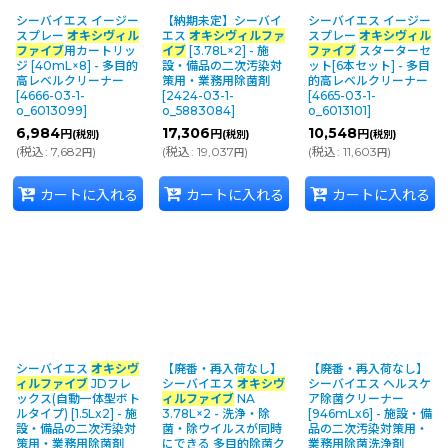
シーバイエス イージー
【納期未定】シーバイ
シーバイエス イージー
並び順
:
スプレー
オキシヴィル
エス
オキシヴィルファ
スプレー
オキシヴィル
ファイブ
用カートリッ
イブ
[3.78L×2] - 施
ファイブ
スターターセ
ジ [40mL×8] - 多目的
設・備品の二次汚染対
ット[6本セット] - 多目
高レベルクリーナー
策用・業務用除菌剤
的高レベルクリーナー
カテゴリ
:
[
4666-03-1-
[
2424-03-1-
[
4665-03-1-
o_6013099
]
o_5883084
]
o_6013101
]
6,984
17,306
10,548
円
円
円
(税別)
(税別)
(税別)
メーカー・ブランド
:
(
税込
:
7,682
)
(
税込
:
19,037
)
(
税込
:
11,603
)
円
円
円
カートに入れる
カートに入れる
カートに入れる
絞り込む
シーバイエス
オキシヴ
【廃番・再入荷なし】
【廃番・再入荷なし】
ィルファイブ
JDフレ
シーバイエス
オキシヴ
シーバイエス ヘルスケ
ックス(自動一体型ボト
ィルファイブ
NA
ア除菌クリーナー
ルタイプ) [1.5Lx2] - 施
3.78L×2 - 洗浄・除
[946mLx6] - 施設・備
設・備品の二次汚染対
菌・除ウイルスが同時
品の二次汚染対策用・
策用・業務用除菌剤
にできる 多目的除菌ク
業務用除菌洗浄剤