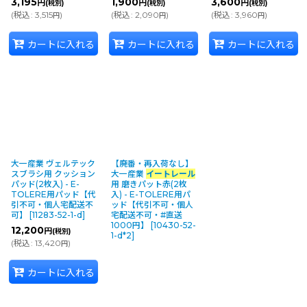
3,195
1,900
3,600
円
円
円
(税別)
(税別)
(税別)
(
税込
:
3,515
)
(
税込
:
2,090
)
(
税込
:
3,960
)
円
円
円
カートに入れる
カートに入れる
カートに入れる
大一産業 ヴェルテック
【廃番・再入荷なし】
スブラシ用 クッション
大一産業
イートレール
パッド(2枚入) - E-
用 磨きパット赤(2枚
TOLERE用パッド【代
入) - E-TOLERE用パ
引不可・個人宅配送不
ッド【代引不可・個人
可】
[
11283-52-1-d
]
宅配送不可・#直送
1000円】
[
10430-52-
12,200
円
(税別)
1-d*2
]
(
税込
:
13,420
)
円
カートに入れる