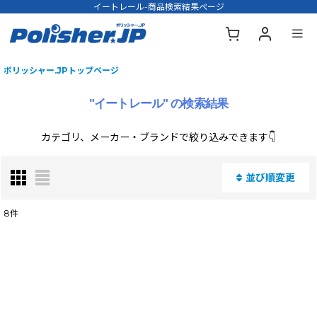
イートレール-商品検索結果ページ
ポリッシャー.JPトップページ
"イートレール"
の
検索結果
カテゴリ、メーカー・ブランドで絞り込みできます👇
並び順変更
閉じる
8
件
商品名・型番・キーワードで検索する
:
表示数
: