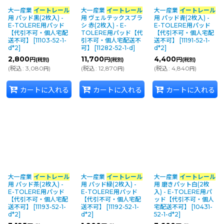
大一産業
イートレール
大一産業
イートレール
大一産業
イートレール
並び順
:
用 パッド黒(2枚入) -
用 ヴェルテックスブラ
用 パッド青(2枚入) -
E-TOLERE用パッド
シ 赤(2枚入) - E-
E-TOLERE用パッド
【代引不可・個人宅配
TOLERE用パッド【代
【代引不可・個人宅配
送不可】
[
11103-52-1-
引不可・個人宅配送不
送不可】
[
11191-52-1-
カテゴリ
:
d*2
]
可】
[
11282-52-1-d
]
d*2
]
2,800
11,700
4,400
円
円
円
(税別)
(税別)
(税別)
(
税込
:
3,080
)
(
税込
:
12,870
)
(
税込
:
4,840
)
円
円
円
メーカー・ブランド
:
カートに入れる
カートに入れる
カートに入れる
絞り込む
大一産業
イートレール
大一産業
イートレール
大一産業
イートレール
用 パッド茶(2枚入) -
用 パッド緑(2枚入) -
用 磨きパット白(2枚
E-TOLERE用パッド
E-TOLERE用パッド
入) - E-TOLERE用パ
【代引不可・個人宅配
【代引不可・個人宅配
ッド【代引不可・個人
送不可】
[
11193-52-1-
送不可】
[
11192-52-1-
宅配送不可】
[
10431-
d*2
]
d*2
]
52-1-d*2
]