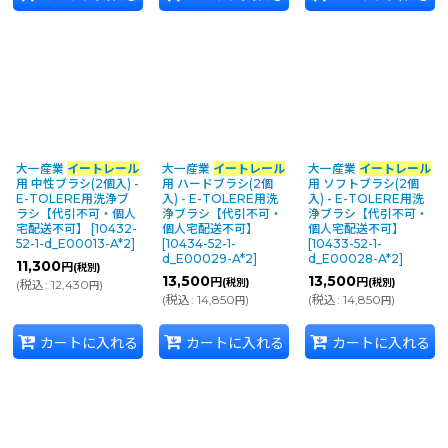
大一産業
イートレール
大一産業
イートレール
大一産業
イートレール
用 中性ブラシ(2個入) -
用 ハードブラシ(2個
用 ソフトブラシ(2個
E-TOLERE用洗浄ブ
入) - E-TOLERE用洗
入) - E-TOLERE用洗
ラシ【代引不可・個人
浄ブラシ【代引不可・
浄ブラシ【代引不可・
宅配送不可】
[
10432-
個人宅配送不可】
個人宅配送不可】
52-1-d_E00013-A*2
]
[
10434-52-1-
[
10433-52-1-
d_E00029-A*2
]
d_E00028-A*2
]
11,300
円
(税別)
13,500
13,500
円
円
(税別)
(税別)
(
税込
:
12,430
)
円
(
税込
:
14,850
)
(
税込
:
14,850
)
円
円
カートに入れる
カートに入れる
カートに入れる