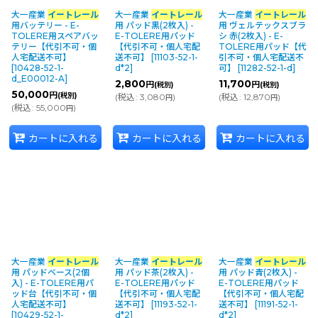
大一産業
イートレール
大一産業
イートレール
大一産業
イートレール
並び順
:
用バッテリー - E-
用 パッド黒(2枚入) -
用 ヴェルテックスブラ
TOLERE用スペアバッ
E-TOLERE用パッド
シ 赤(2枚入) - E-
テリー【代引不可・個
【代引不可・個人宅配
TOLERE用パッド【代
人宅配送不可】
送不可】
[
11103-52-1-
引不可・個人宅配送不
カテゴリ
:
[
10428-52-1-
d*2
]
可】
[
11282-52-1-d
]
d_E00012-A
]
2,800
11,700
円
円
(税別)
(税別)
50,000
円
(税別)
(
税込
:
3,080
)
(
税込
:
12,870
)
円
円
(
税込
:
55,000
)
円
メーカー・ブランド
:
カートに入れる
カートに入れる
カートに入れる
絞り込む
大一産業
イートレール
大一産業
イートレール
大一産業
イートレール
用 パッドベース(2個
用 パッド茶(2枚入) -
用 パッド青(2枚入) -
入) - E-TOLERE用パ
E-TOLERE用パッド
E-TOLERE用パッド
ッド台【代引不可・個
【代引不可・個人宅配
【代引不可・個人宅配
人宅配送不可】
送不可】
[
11193-52-1-
送不可】
[
11191-52-1-
[
10429-52-1-
d*2
]
d*2
]