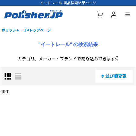
イートレール-商品検索結果ページ
ポリッシャー.JPトップページ
"イートレール"
の
検索結果
カテゴリ、メーカー・ブランドで絞り込みできます👇
並び順変更
閉じる
16
件
商品名・型番・キーワードで検索する
:
表示数
: