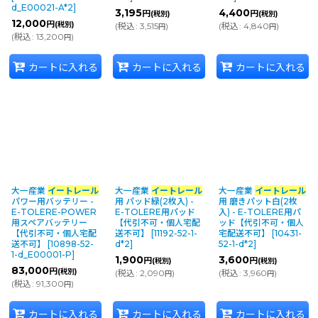
d_E00021-A*2
]
3,195
4,400
円
円
(税別)
(税別)
12,000
円
(税別)
(
税込
:
3,515
)
(
税込
:
4,840
)
円
円
(
税込
:
13,200
)
円
カートに入れる
カートに入れる
カートに入れる
大一産業
イートレール
大一産業
イートレール
大一産業
イートレール
パワー用バッテリー -
用 パッド緑(2枚入) -
用 磨きパット白(2枚
E-TOLERE-POWER
E-TOLERE用パッド
入) - E-TOLERE用パ
用スペアバッテリー
【代引不可・個人宅配
ッド【代引不可・個人
【代引不可・個人宅配
送不可】
[
11192-52-1-
宅配送不可】
[
10431-
送不可】
[
10898-52-
d*2
]
52-1-d*2
]
1-d_E00001-P
]
1,900
3,600
円
円
(税別)
(税別)
83,000
円
(税別)
(
税込
:
2,090
)
(
税込
:
3,960
)
円
円
(
税込
:
91,300
)
円
カートに入れる
カートに入れる
カートに入れる