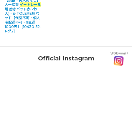
【廃番・再入荷なし】
大一産業
イートレール
用 磨きパット赤(2枚
入) - E-TOLERE用パ
ッド【代引不可・個人
宅配送不可・#直送
1000円】
[
10430-52-
1-d*2
]
Official Instagram