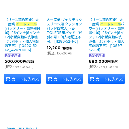
【リース契約可能】大
大一産業 ヴェルテック
【リース契約可能】大
一産業
イートレール
スブラシ用 クッション
一産業
イートレール
パ
(バッテリー・充電器付
パッド(2枚入) - E-
ワー(バッテリー・充電
属) - 16インチ(8インチ
TOLERE用パッド【代
器付属) - 16インチ(8イ
×2)小型自動床洗浄機
引不可・個人宅配送不
ンチ×2)小型自動床洗
【代引不可・個人宅配
可】
[
11283-52-1-d
]
浄機 【代引不可・個人
送不可】
[
10420-52-
宅配送不可】
[
10897-
12,200
円
(税別)
1-d_42670086
]
52-1-d
]
(
税込
:
13,420
)
円
500,000
680,000
円
円
(税別)
(税別)
(
税込
:
550,000
)
(
税込
:
748,000
)
円
円
カートに入れる
カートに入れる
カートに入れる