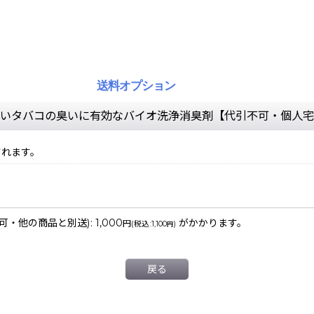
送料オプション
 しつこいタバコの臭いに有効なバイオ洗浄消臭剤【代引不可・個人宅
されます。
不可・他の商品と別送)
:
1,000
がかかります。
円
(
税込
:
1,100
)
円
戻る