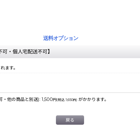
送料オプション
引不可・個人宅配送不可】
されます。
不可・他の商品と別送)
:
1,500
がかかります。
円
(
税込
:
1,650
)
円
戻る