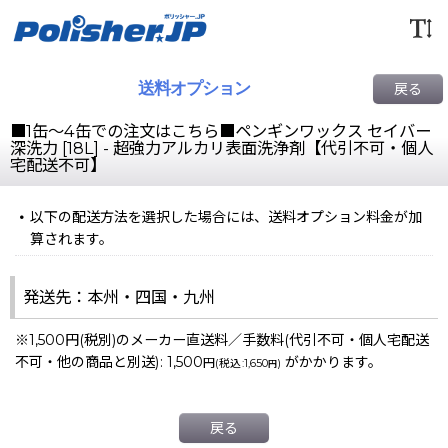
送料オプション
戻る
■1缶〜4缶での注文はこちら■ペンギンワックス セイバー
深洗力 [18L] - 超強力アルカリ表面洗浄剤【代引不可・個人
宅配送不可】
以下の配送方法を選択した場合には、送料オプション料金が加
算されます。
発送先：本州・四国・九州
※1,500円(税別)のメーカー直送料／手数料(代引不可・個人宅配送
不可・他の商品と別送)
:
1,500
がかかります。
円
(
税込
:
1,650
)
円
戻る