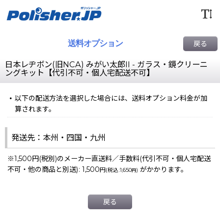
送料オプション
戻る
日本レヂボン(旧NCA) みがい太郎II - ガラス・鏡クリーニ
ングキット【代引不可・個人宅配送不可】
以下の配送方法を選択した場合には、送料オプション料金が加
算されます。
発送先：本州・四国・九州
※1,500円(税別)のメーカー直送料／手数料(代引不可・個人宅配送
不可・他の商品と別送)
:
1,500
がかかります。
円
(
税込
:
1,650
)
円
戻る