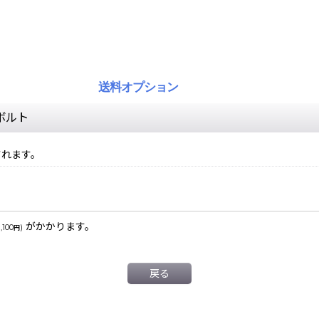
送料オプション
具ボルト
されます。
がかかります。
1,100
)
円
戻る