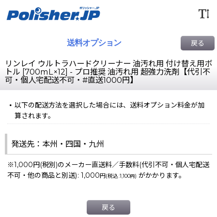
送料オプション
戻る
リンレイ ウルトラハードクリーナー 油汚れ用 付け替え用ボ
トル [700mL×12] - プロ推奨 油汚れ用 超強力洗剤【代引不
可・個人宅配送不可・#直送1000円】
以下の配送方法を選択した場合には、送料オプション料金が加
算されます。
発送先：本州・四国・九州
※1,000円(税別)のメーカー直送料／手数料(代引不可・個人宅配送
不可・他の商品と別送)
:
1,000
がかかります。
円
(
税込
:
1,100
)
円
戻る