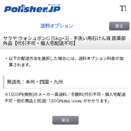
送料オプション
戻る
サラヤ ウォシュボンG [5kg×3] - 手洗い用石けん液 医薬部
外品【代引不可・個人宅配送不可】
以下の配送方法を選択した場合には、送料オプション料金が加
算されます。
発送先：本州・四国・九州
※1,500円(税別)のメーカー直送料／手数料(代引不可・個人宅配送
不可・他の商品と別送)
:
1,500
がかかります。
円
(
税込
:
1,650
)
円
戻る