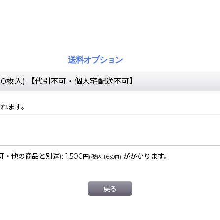
送料オプション
10枚入) 【代引不可・個人宅配送不可】
されます。
不可・他の商品と別送)
:
1,500
がかかります。
円
(
税込
:
1,650
)
円
戻る