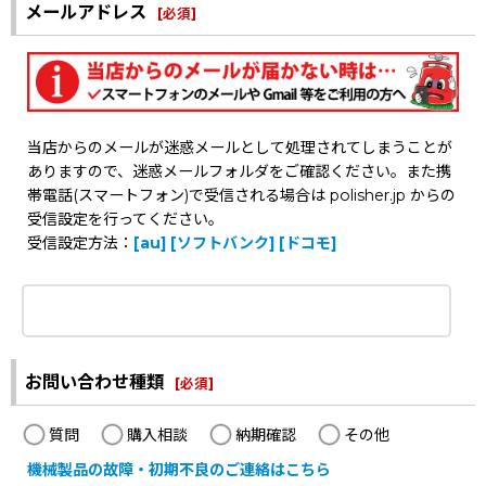
メールアドレス
[
必須
]
当店からのメールが迷惑メールとして処理されてしまうことが
ありますので、迷惑メールフォルダをご確認ください。また携
帯電話(スマートフォン)で受信される場合は polisher.jp からの
受信設定を行ってください。
受信設定方法：
[au]
[ソフトバンク]
[ドコモ]
お問い合わせ種類
[
必須
]
質問
購入相談
納期確認
その他
機械製品の故障・初期不良のご連絡はこちら