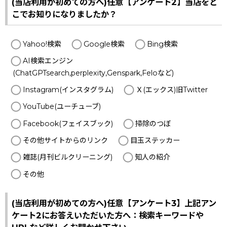
(当店利用が初めての方へ)任意【アンケート2】当店をど
こでお知りになりましたか？
Yahoo!検索
Google検索
Bing検索
AI検索エンジン
(ChatGPTsearch,perplexity,Genspark,Feloなど)
Instagram(インスタグラム)
Ｘ(エックス)旧Twitter
YouTube(ユーチューブ)
Facebook(フェイスブック)
掃除のつぼ
その他サイトからのリンク
目玉ステッカー
雑誌(月刊ビルクリーニング)
知人の紹介
その他
(当店利用が初めての方へ)任意【アンケート3】上記アン
ケート2にお答えいただいた方へ：検索キーワードや