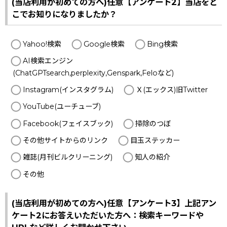
(当店利用が初めての方へ)任意【アンケート2】当店をど
こでお知りになりましたか？
Yahoo!検索
Google検索
Bing検索
AI検索エンジン
(ChatGPTsearch,perplexity,Genspark,Feloなど)
Instagram(インスタグラム)
Ｘ(エックス)旧Twitter
YouTube(ユーチューブ)
Facebook(フェイスブック)
掃除のつぼ
その他サイトからのリンク
目玉ステッカー
雑誌(月刊ビルクリーニング)
知人の紹介
その他
(当店利用が初めての方へ)任意【アンケート3】上記アン
ケート2にお答えいただいた方へ：検索キーワードや