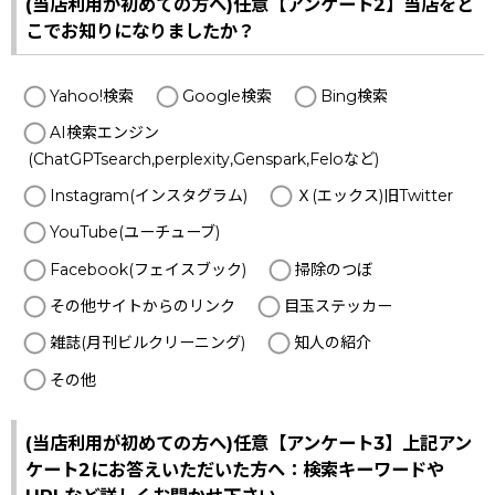
(当店利用が初めての方へ)任意【アンケート2】当店をど
こでお知りになりましたか？
Yahoo!検索
Google検索
Bing検索
AI検索エンジン
(ChatGPTsearch,perplexity,Genspark,Feloなど)
Instagram(インスタグラム)
Ｘ(エックス)旧Twitter
YouTube(ユーチューブ)
Facebook(フェイスブック)
掃除のつぼ
その他サイトからのリンク
目玉ステッカー
雑誌(月刊ビルクリーニング)
知人の紹介
その他
(当店利用が初めての方へ)任意【アンケート3】上記アン
ケート2にお答えいただいた方へ：検索キーワードや