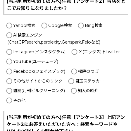
(当店利用が初めての方へ)任意【アンケート2】当店をど
こでお知りになりましたか？
Yahoo!検索
Google検索
Bing検索
AI検索エンジン
(ChatGPTsearch,perplexity,Genspark,Feloなど)
Instagram(インスタグラム)
Ｘ(エックス)旧Twitter
YouTube(ユーチューブ)
Facebook(フェイスブック)
掃除のつぼ
その他サイトからのリンク
目玉ステッカー
雑誌(月刊ビルクリーニング)
知人の紹介
その他
(当店利用が初めての方へ)任意【アンケート3】上記アン
ケート2にお答えいただいた方へ：検索キーワードや