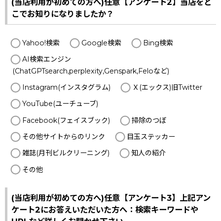
(当店利用が初めての方へ)任意【アンケート2】当店をど
こでお知りになりましたか？
Yahoo!検索
Google検索
Bing検索
AI検索エンジン
(ChatGPTsearch,perplexity,Genspark,Feloなど)
Instagram(インスタグラム)
Ｘ(エックス)旧Twitter
YouTube(ユーチューブ)
Facebook(フェイスブック)
掃除のつぼ
その他サイトからのリンク
目玉ステッカー
雑誌(月刊ビルクリーニング)
知人の紹介
その他
(当店利用が初めての方へ)任意【アンケート3】上記アン
ケート2にお答えいただいた方へ：検索キーワードや